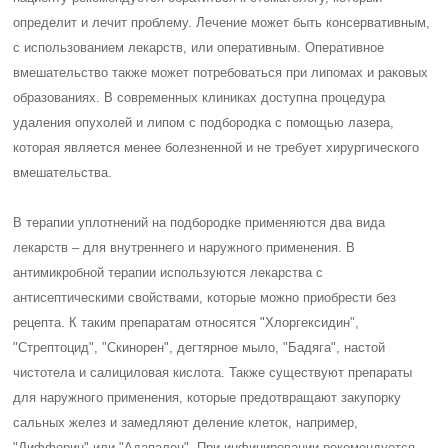
определит и лечит проблему. Лечение может быть консервативным,
с использованием лекарств, или оперативным. Оперативное
вмешательство также может потребоваться при липомах и раковых
образованиях. В современных клиниках доступна процедура
удаления опухолей и липом с подбородка с помощью лазера,
которая является менее болезненной и не требует хирургического
вмешательства.
В терапии уплотнений на подбородке применяются два вида
лекарств – для внутреннего и наружного применения. В
антимикробной терапии используются лекарства с
антисептическими свойствами, которые можно приобрести без
рецепта. К таким препаратам относятся "Хлоргексидин",
"Стрептоцид", "Скинорен", дегтярное мыло, "Бадяга", настой
чистотела и салициловая кислота. Также существуют препараты
для наружного применения, которые предотвращают закупорку
сальных желез и замедляют деление клеток, например,
"Дифферин" или "Адапален". При инфицировании рекомендуется