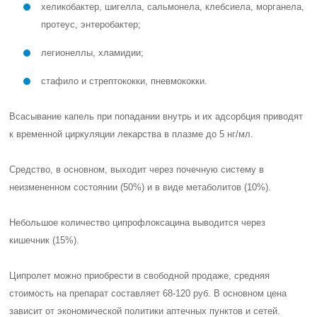
хеликобактер, шигелла, сальмонела, клебсиела, морганела,
протеус, энтеробактер;
легионеллы, хламидии;
стафило и стрептококки, пневмококки.
Всасывание капель при попадании внутрь и их адсорбция приводят
к временной циркуляции лекарства в плазме до 5 нг/мл.
Средство, в основном, выходит через почечную систему в
неизмененном состоянии (50%) и в виде метаболитов (10%).
Небольшое количество ципрофлоксацина выводится через
кишечник (15%).
Ципролет можно приобрести в свободной продаже, средняя
стоимость на препарат составляет
68-120 руб
. В основном цена
зависит от экономической политики аптечных пунктов и сетей.