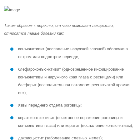
Таким образом к перечню, от чего помогает лекарство,
относятся такие болезни как:
конъюнктивит (воспаление наружной глазной) оболочки в
остром или подостром периоде;
блефароконъюнктивит (одновременное инфицирование
конъюнктивы и наружного края глаза с ресницами) или
блефарит (воспалительная патология реснитчатой кромки
век);
язвы переднего отдела роговицы;
кератоконъюктивит (сочетанное поражение роговицы и
конъюнктивы глаза) или кератит (воспаление конъюнктивы);
дакриоцистит (заболевание слезных желез);