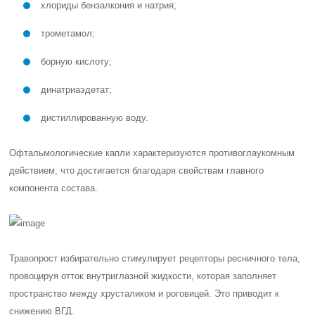
хлориды бензалкония и натрия;
трометамол;
борную кислоту;
динатриаэдетат;
дистиллированную воду.
Офтальмологические капли характеризуются противоглаукомным
действием, что достигается благодаря свойствам главного
компонента состава.
Травопрост избирательно стимулирует рецепторы ресничного тела,
провоцируя отток внутриглазной жидкости, которая заполняет
пространство между хрусталиком и роговицей. Это приводит к
снижению ВГД.