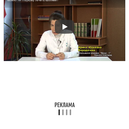
Можно ли глаукому лечить каплями?
Оценка статьи:
(пока оценок нет)
Поделиться с друзьями:
Твитнуть
Поделиться
Отправить
Класснуть
Похожие публикации