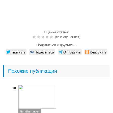
Читайте также:
Визоптик (глазные
капли): инструкция по
применению, цена,
отзывы, состав, аналоги
Читайте также:
Полудан (глазные
капли): инструкция по
применению, цена,
аналоги, состав,
показания