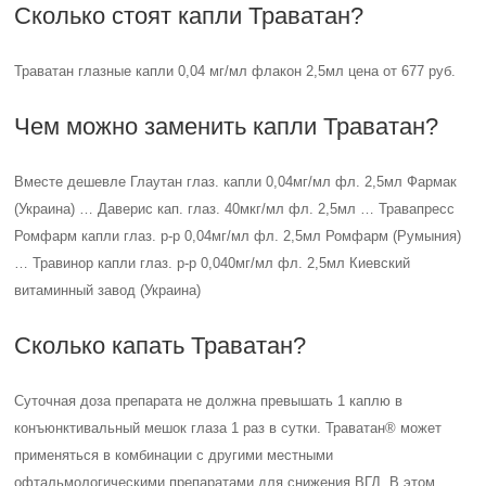
Сколько стоят капли Траватан?
Траватан глазные капли 0,04 мг/мл флакон 2,5мл цена от 677 руб.
Чем можно заменить капли Траватан?
Вместе дешевле Глаутан глаз. капли 0,04мг/мл фл. 2,5мл Фармак
(Украина) … Даверис кап. глаз. 40мкг/мл фл. 2,5мл … Травапресс
Ромфарм капли глаз. р-р 0,04мг/мл фл. 2,5мл Ромфарм (Румыния)
… Травинор капли глаз. р-р 0,040мг/мл фл. 2,5мл Киевский
витаминный завод (Украина)
Сколько капать Траватан?
Суточная доза препарата не должна превышать 1 каплю в
конъюнктивальный мешок глаза 1 раз в сутки. Траватан® может
применяться в комбинации с другими местными
офтальмологическими препаратами для снижения ВГД. В этом