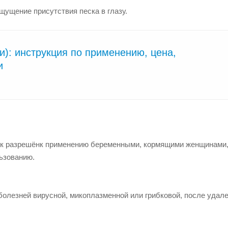
щущение присутствия песка в глазу.
и): инструкция по применению, цена,
и
ок
разрешён
к применению беременными, кормящими женщинами,
ьзованию.
болезней вирусной, микоплазменной или грибковой, после удал