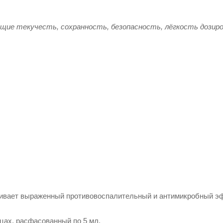
ие текучесть, сохранность, безопасность, лёгкость дозиро
ивает выраженный противовоспалительный и антимикробный э
цах, расфасованный по 5 мл.