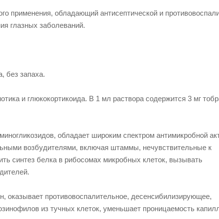
ого применения, обладающий антисептической и противовоспал
ния глазных заболеваний.
, без запаха.
отика и глюкокортикоида. В 1 мл раствора содержится 3 мг
тоб
аминогликозидов, обладает широким спектром антимикробной ак
ьными возбудителями, включая штаммы, нечувствительные к
ить синтез белка в рибосомах микробных клеток, вызывать
дителей.
он, оказывает противовоспалительное, десенсибилизирующее,
озинофилов из тучных клеток, уменьшает проницаемость капил