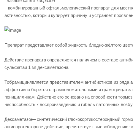
Глазные капли
Тобразон
– комбинированный офтальмологический препарат для местн
активностью, который купирует причину и устраняет проявле
Препарат представляет собой жидкость бледно-жёлтого цвета
Действие препарата определяется наличием в составе антиби
сульфата
и 1 мг
дексаметазона
.
Тобрамицин
является представителем антибиотиков из ряда 
эффективно борется с грамположительными и грамотрицател
пенициллинам. Действие его основано на способности тормоз
неспособность к воспроизведению и гибель патогенных возбу
Дексаметазон
– синтетический глюкокортикостероидный горм
ангиопротекторное действие, препятствует высвобождению э