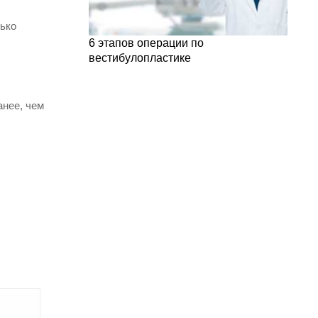
лько
6 этапов операции по
вестибулопластике
анее, чем