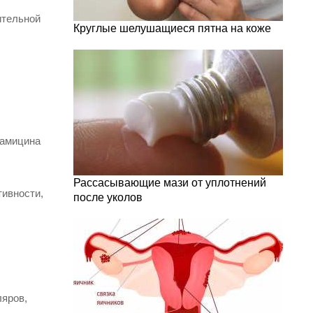
ительной
Круглые шелушащиеся пятна на коже
рамицина
Рассасывающие мази от уплотнений
тивности,
после уколов
ляров,