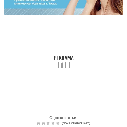
Читайте также:
Гилан Комфорт (капли
глазные): инструкция по
применению, отзывы,
цена, способ
применения
Читайте также:
Капли для глаз:
антигистаминные, от
сухости, усталости,
противовирусные