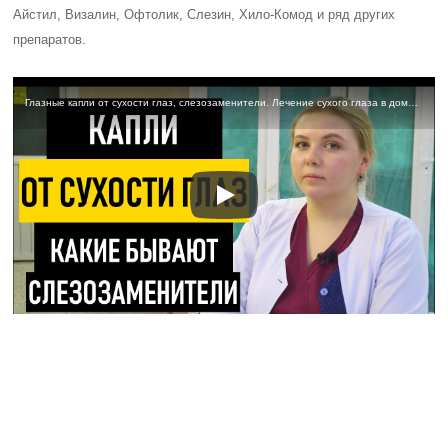
Полезные советы
СОВЕТ №1
Перед использованием глазных капель Теалоз обязательно
проконсультируйтесь с офтальмологом, чтобы убедиться, что они
подходят именно вам.
СОВЕТ №2
Не превышайте рекомендованную дозу капель и не используйте их
дольше, чем указано в инструкции, чтобы избежать побочных
эффектов.
СОВЕТ №3
Приобретая глазные капли Теалоз, обратите внимание на их срок