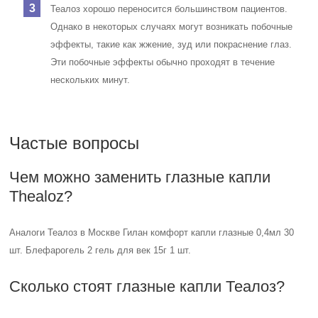
Аналоги Теалоз в Москве Гилан комфорт капли глазные 0,4мл 30
шт. Блефарогель 2 гель для век 15г 1 шт.
Сколько стоят глазные капли Теалоз?
Теалоз купить, цена в Москве, Теалоз инструкция по применению:
глазные капли 1 629 руб.
Для чего глазные капли Thealoz?
Глазные капли Thealoz помогают избавить вас от раздражения и
усталости глаз. Нейтральная (pH 7) формула смазывает
поверхность глаза и эффективно борется с синдромом сухого
глаза. При необходимости вы можете наносить около 4-6 капель в
день.
В чем разница между Теалоз и Теалоз
дуо?