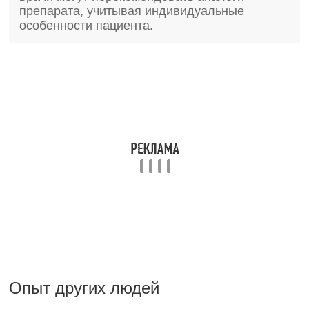
препарата, учитывая индивидуальные
особенности пациента.
Опыт других людей
Теалоз – это инновационные глазные капли, которые завоевали
доверие многих пользователей. Их эффективность подтверждена
положительными отзывами, где отмечается быстрое облегчение
сухости и раздражения глаз. Инструкция по применению проста и
понятна, что делает использование капель удобным. Цена доступна
для широкого круга потребителей, что делает продукт более
привлекательным. Несмотря на высокую эффективность, всегда
можно найти аналоги по более низкой цене. Тем не менее, многие
предпочитают Теалоз за его качество и надежность.
Теалоз глазные капли отзывы аналоги ? Для зрения лекарства