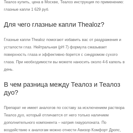
Препарат не имеет аналогов по составу за исключением раствора
Теалоз дуо, который отличается от него только наличием
дополнительного компонента – натрия гиауролоната. По
воздействию к аналогам можно отнести Авизор Комфорт Дропс,
Айстил, Визалин, Офтолик, Слезин, Хило-Комод и ряд других
препаратов.
Глазные капли от сухости глаз, слезозаменители. Лечение сухого глаза в домашних условиях