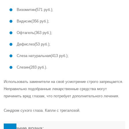
Визомитин
(571 руб.);
Видисик
(356 руб.);
Офтагель
(363 руб.);
Дефислез
(53 руб.);
Слеза натуральная
(413 руб.);
Слезин
(283 руб.).
Использовать заменители на своё усмотрение
строго запрещается
.
Неправильно подобранные лекарственные средства могут
причинить вред глазам, что потребует дополнительного лечения.
Синдром сухого глаза. Капли с трегалозой.
Мнение врача: