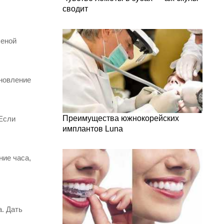
сводит
ченой
ановление
Преимущества южнокорейских
 Если
имплантов Luna
ние часа,
а. Дать