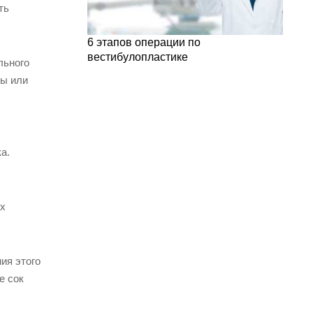
ть
6 этапов операции по
вестибулопластике
льного
ды или
а.
ых
ия этого
е сок