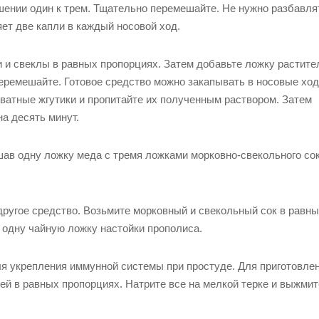
шении один к трем. Тщательно перемешайте. Не нужно разбавля
ет две капли в каждый носовой ход.
 и свеклы в равных пропорциях. Затем добавьте ложку растите
перемешайте. Готовое средство можно закапывать в носовые хо
 ватные жгутики и пропитайте их полученным раствором. Затем
на десять минут.
ав одну ложку меда с тремя ложками морковно-свекольного сок
другое средство. Возьмите морковный и свекольный сок в равн
 одну чайную ложку настойки прополиса.
я укрепления иммунной системы при простуде. Для приготовлен
рей в равных пропорциях. Натрите все на мелкой терке и выжмит