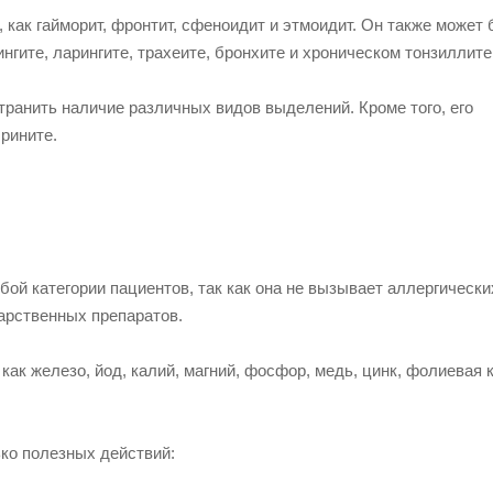
 как гайморит, фронтит, сфеноидит и этмоидит. Он также может
нгите, ларингите, трахеите, бронхите и хроническом тонзиллите
транить наличие различных видов выделений. Кроме того, его
рините.
ой категории пациентов, так как она не вызывает аллергически
карственных препаратов.
ак железо, йод, калий, магний, фосфор, медь, цинк, фолиевая 
ко полезных действий: