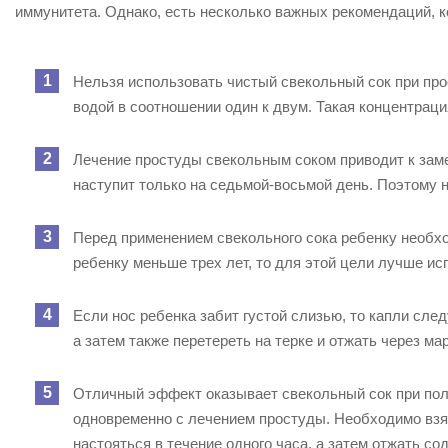
иммунитета. Однако, есть несколько важных рекомендаций, к
Нельзя использовать чистый свекольный сок при про
водой в соотношении один к двум. Такая концентрац
Лечение простуды свекольным соком приводит к зам
наступит только на седьмой-восьмой день. Поэтому н
Перед применением свекольного сока ребенку необх
ребенку меньше трех лет, то для этой цели лучше ис
Если нос ребенка забит густой слизью, то капли след
а затем также перетереть на терке и отжать через ма
Отличный эффект оказывает свекольный сок при пол
одновременно с лечением простуды. Необходимо взять
настояться в течение одного часа, а затем отжать с