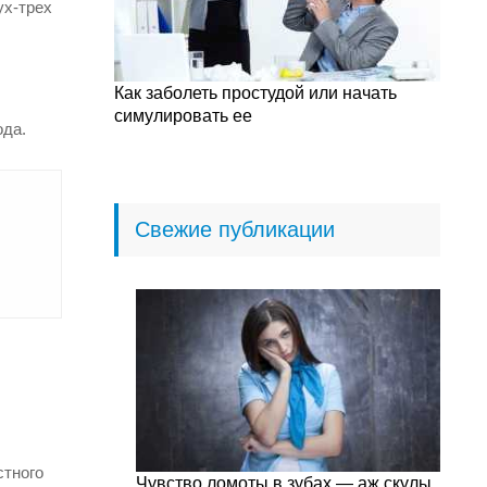
ух-трех
Как заболеть простудой или начать
симулировать ее
ода.
Свежие публикации
стного
Чувство ломоты в зубах — аж скулы