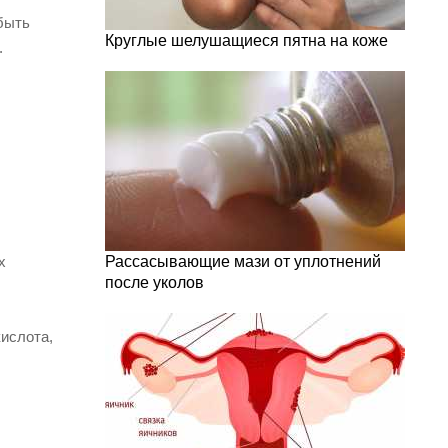
 быть
Круглые шелушащиеся пятна на коже
.
х
Рассасывающие мази от уплотнений
после уколов
кислота,