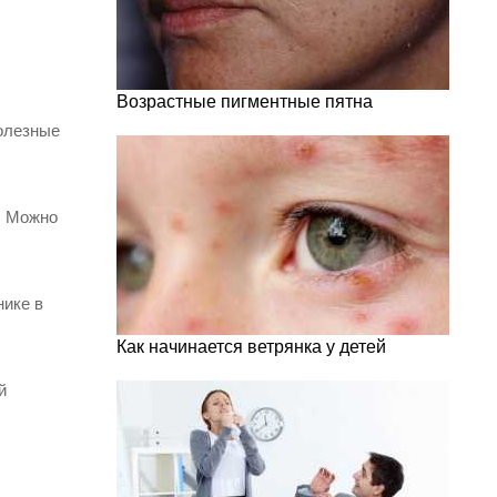
Возрастные пигментные пятна
полезные
. Можно
нике в
Как начинается ветрянка у детей
й