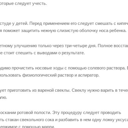
оторые следует учесть.
студе у детей. Перед применением его следует смешать с кипя
ия поможет защитить нежную слизистую оболочку носа ребенка.
етному улучшению только через три-четыре дня. Полное восст
е стоит спешить с выводами о результате.
одимо прочистить носовые ходы с помощью солевого раствора.
пользовать физиологический раствор и аспиратор.
ует приготовить из вареной свеклы. Свеклу нужно варить в тече
рлю.
оскании ротовой полости. Эту процедуру следует проводить
 стакан свекольного сока и разбавить в нем одну ложку уксус
одержимое с помощью марли.