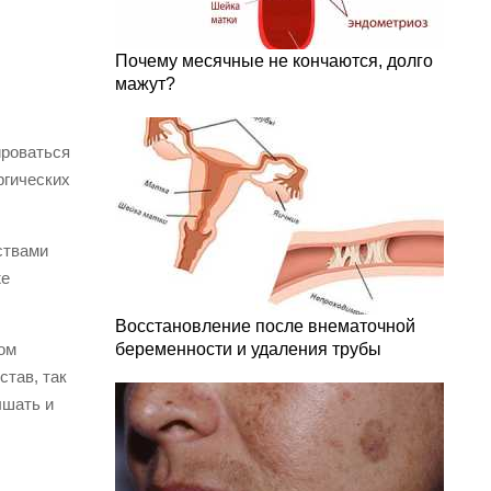
Почему месячные не кончаются, долго
мажут?
ироваться
ргических
ствами
же
Восстановление после внематочной
ом
беременности и удаления трубы
став, так
ышать и