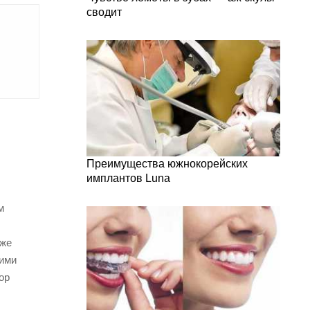
сводит
Преимущества южнокорейских
имплантов Luna
м
кже
кими
ор