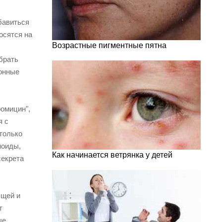
бавиться
осятся на
Возрастные пигментные пятна
брать
ионные
ромицин",
я с
 только
ноиды,
Как начинается ветрянка у детей
секрета
ыщей и
т
ые