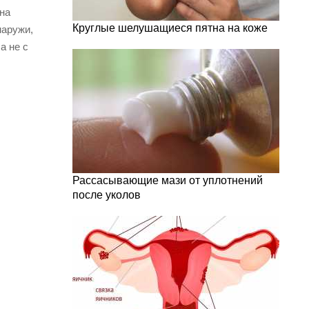
на
Круглые шелушащиеся пятна на коже
наружи,
а не с
Рассасывающие мази от уплотнений
после уколов