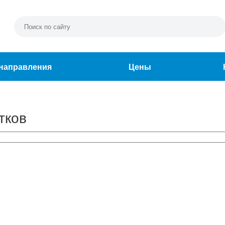
направления
Цены
тков