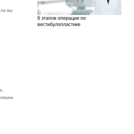
сли вы
т
6 этапов операции по
вестибулопластике
а,
злишки