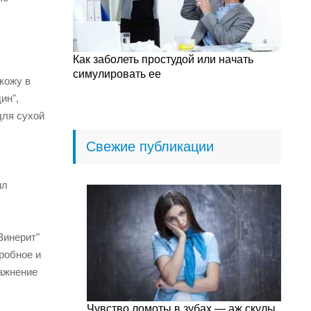
Как заболеть простудой или начать
симулировать ее
кожу в
ин",
для сухой
Свежие публикации
ил
Зинерит"
робное и
ажнение
Чувство ломоты в зубах — аж скулы