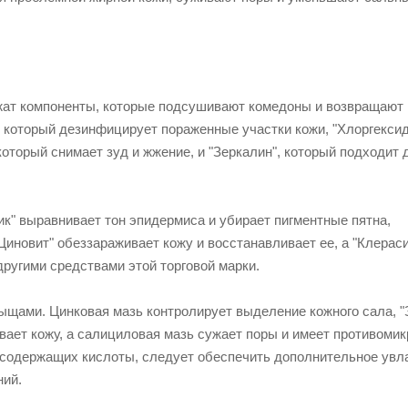
ат компоненты, которые подсушивают комедоны и возвращают 
 который дезинфицирует пораженные участки кожи, "Хлоргексид
оторый снимает зуд и жжение, и "Зеркалин", который подходит 
ик" выравнивает тон эпидермиса и убирает пигментные пятна,
иновит" обеззараживает кожу и восстанавливает ее, а "Клерас
другими средствами этой торговой марки.
щами. Цинковая мазь контролирует выделение кожного сала, "
вает кожу, а салициловая мазь сужает поры и имеет противомик
 содержащих кислоты, следует обеспечить дополнительное увл
ний.