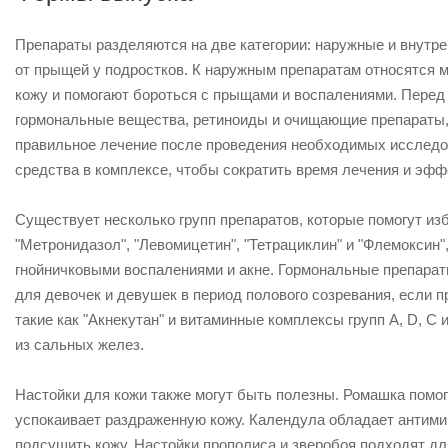
Препараты разделяются на две категории: наружные и внутре
от прыщей у подростков. К наружным препаратам относятся ма
кожу и помогают бороться с прыщами и воспалениями. Перед 
гормональные вещества, ретиноиды и очищающие препараты, 
правильное лечение после проведения необходимых исследо
средства в комплексе, чтобы сократить время лечения и эфф
Существует несколько групп препаратов, которые помогут изб
"Метронидазол", "Левомицетин", "Тетрациклин" и "Флемоксин
гнойничковыми воспалениями и акне. Гормональные препараты,
для девочек и девушек в период полового созревания, если
такие как "Акнекутан" и витаминные комплексы групп A, D, C
из сальных желез.
Настойки для кожи также могут быть полезны. Ромашка помо
успокаивает раздраженную кожу. Календула обладает антими
подсушить кожу. Настойки прополиса и зверобоя подходят д