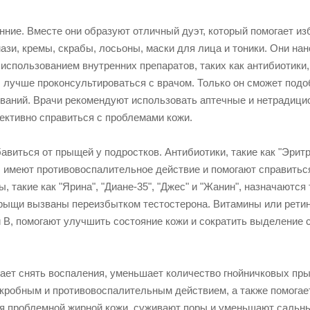
нние. Вместе они образуют отличный дуэт, который помогает из
зи, кремы, скрабы, лосьоны, маски для лица и тоники. Они нан
использованием внутренних препаратов, таких как антибиотики,
лучше проконсультироваться с врачом. Только он сможет подо
ваний. Врачи рекомендуют использовать аптечные и нетрадиц
ективно справиться с проблемами кожи.
авиться от прыщей у подростков. Антибиотики, такие как "Эрит
", имеют противовоспалительное действие и помогают справитьс
 такие как "Ярина", "Диане-35", "Джес" и "Жанин", назначаются
 прыщи вызваны переизбытком тестостерона. Витамины или рети
 и B, помогают улучшить состояние кожи и сократить выделение 
гает снять воспаления, уменьшает количество гнойничковых пр
кробным и противовоспалительным действием, а также помогае
ля проблемной жирной кожи, суживают поры и уменьшают сальн