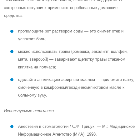
экстренных ситуациях применяют опробованные домашние
средства:
прополощите рот раствором соды — это снимет отек и
успокоит боль;
можно использовать травы (ромашка, эвкалипт, шалфей,
мята, зверобой) — заваривают щепотку травы стаканом
кипятка на полчаса;
сделайте аппликацию эфирным маслом — приложите ватку,
смоченную в камфорном/гвоздичном/пихтовом масле к
больному зубу.
Используемые источники:
Анестезия в стоматологии / С.Ф. Грицук. — М.: Медицинское
Информационное Агентство (МИА), 1998.