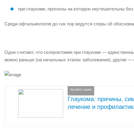
при глаукоме, прогнозы на которую неутешительны бе
Среди офтальмологов до сих пор ведутся споры об обоснова
Одни считают, что склерэктомия при глаукоме — единственн
можно раньше (на начальных этапах заболевания), другие — 
Читайте также:
Глаукома: причины, си
лечение и профилактик