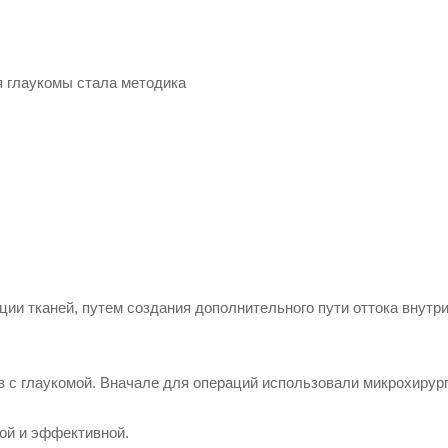
я глаукомы стала методика
ии тканей, путем создания дополнительного пути оттока внутр
в с глаукомой. Вначале для операций использовали микрохирур
ой и эффективной.