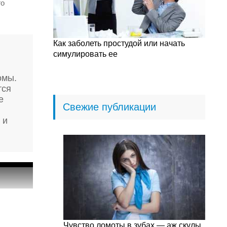
го
Как заболеть простудой или начать
симулировать ее
омы.
тся
е
Свежие публикации
 и
Чувство ломоты в зубах — аж скулы