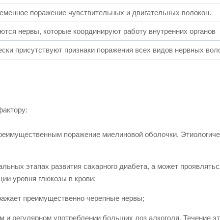
еменное поражение чувствительных и двигательных волокон.
тся нервы, которые координируют работу внутренних органов
ски присутствуют признаки поражения всех видов нервных вол
фактору:
преимущественным поражение миелиновой оболочки. Этиологиче
альных этапах развития сахарного диабета, а может проявлятьс
ции уровня глюкозы в крови;
ражает преимущественно черепные нервы;
м и регулярном употреблении больших доз алкоголя. Течение эт