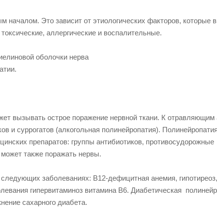
м началом. Это зависит от этиологических факторов, которые
 токсические, аллергические и воспалительные.
ет вызывать острое поражение нервной ткани. К отравляющим 
ов и суррогатов (алкогольная полинейропатия). Полинейропати
ицинских препаратов: группы антибиотиков, противосудорожные
 может также поражать нервы.
 следующих заболеваниях: В12-дефицитная анемия, гипотиреоз
болевания гипервитаминоз витамина В6. Диабетическая полиней
жнение сахарного диабета.