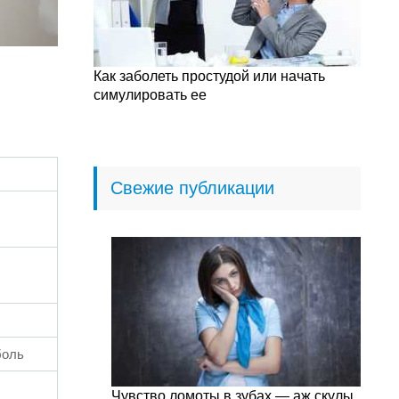
Как заболеть простудой или начать
симулировать ее
Свежие публикации
боль
Чувство ломоты в зубах — аж скулы