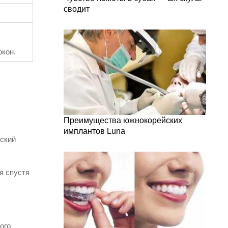
сводит
окон.
Преимущества южнокорейских
имплантов Luna
ский
я спустя
ого