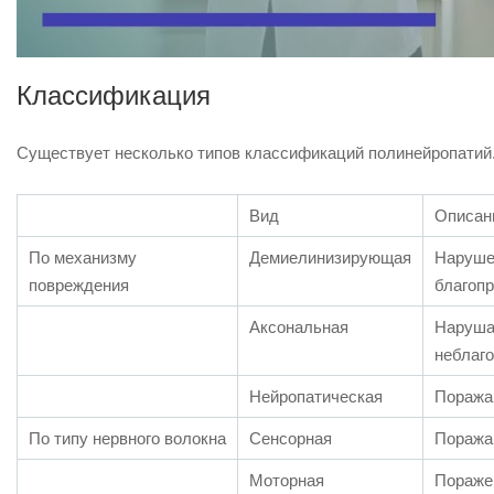
Классификация
Существует несколько типов классификаций полинейропатий
Вид
Описан
По механизму
Демиелинизирующая
Нарушен
повреждения
благоп
Аксональная
Нарушае
неблаг
Нейропатическая
Поража
По типу нервного волокна
Сенсорная
Поражаю
Моторная
Поражен