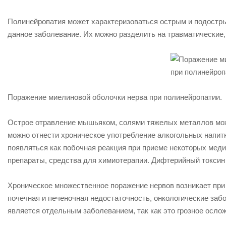
Полинейропатия может характеризоваться острым и подостры
данное заболевание. Их можно разделить на травматические,
Поражение миелиновой оболочки нерва при полинейропатии.
Острое отравление мышьяком, солями тяжелых металлов мож
можно отнести хроническое употребление алкогольных напитк
появляться как побочная реакция при приеме некоторых мед
препараты, средства для химиотерапии. Дифтерийный токсин
Хроническое множественное поражение нервов возникает при
почечная и печеночная недостаточность, онкологические за
является отдельным заболеванием, так как это грозное осло