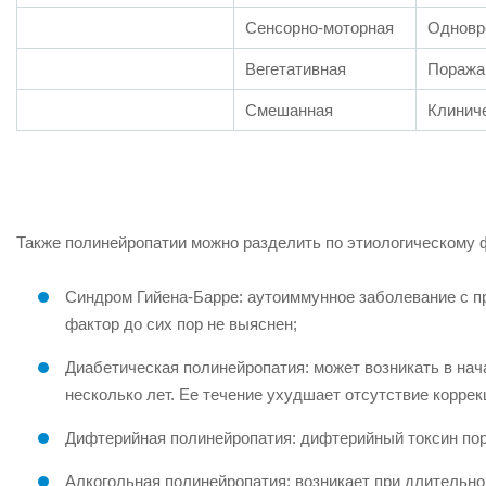
Сенсорно-моторная
Одновр
Вегетативная
Поражаю
Смешанная
Клиниче
Также полинейропатии можно разделить по этиологическому 
Синдром Гийена-Барре: аутоиммунное заболевание с 
фактор до сих пор не выяснен;
Диабетическая полинейропатия: может возникать в нач
несколько лет. Ее течение ухудшает отсутствие коррек
Дифтерийная полинейропатия: дифтерийный токсин по
Алкогольная полинейропатия: возникает при длительно