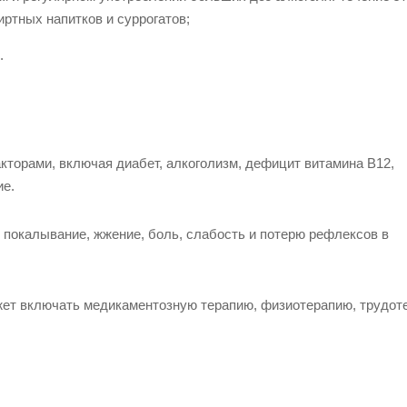
ртных напитков и суррогатов;
.
торами, включая диабет, алкоголизм, дефицит витамина B12,
ие.
покалывание, жжение, боль, слабость и потерю рефлексов в
ожет включать медикаментозную терапию, физиотерапию, трудот