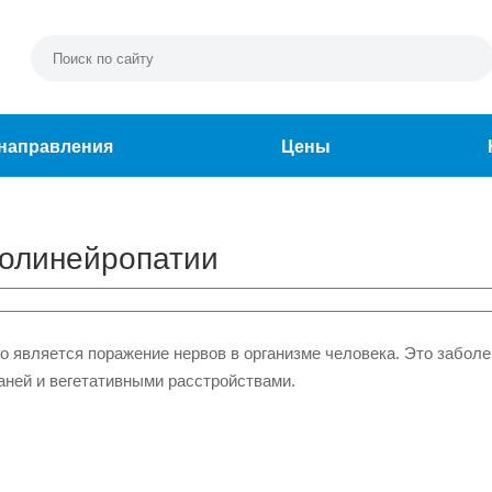
направления
Цены
полинейропатии
го является поражение нервов в организме человека. Это забол
аней и вегетативными расстройствами.