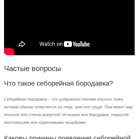
Частые вопросы
Что такое себорейная бородавка?
Себорейная бородавка – это доброкачественная опухоль кожи,
которая обычно появляется на лице, шее или груди. Она имеет вид
плоской или слегка выпуклой пятнышка или бородавки, покрытой
желтоватыми или коричневыми чешуйками.
Каковы причины появления себорейной