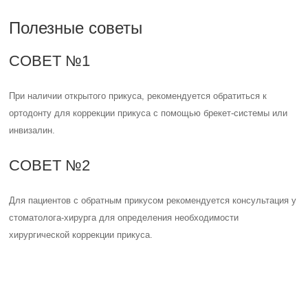
хирургической коррекции прикуса.
Оценка статьи:
(пока оценок нет)
Поделиться с друзьями:
Твитнуть
Поделиться
Отправить
Класснуть
Похожие публикации
Читайте также:
Ставят ли брекеты
только на одну из
челюстей?