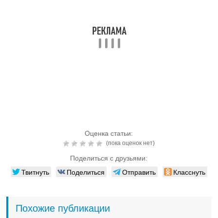
Читайте также:
12 показаний для
хирургического
исправления прикуса
Читайте также:
Особенности,
формирование и
способы исправления
нарушений постоянного
прикуса