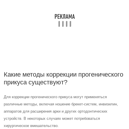
Для коррекции прогенического прикуса могут применяться
различные методы, включая ношение брекет-систем, инвизилин,
аппаратов для расширения арки и других ортодонтических
устройств. В некоторых случаях может потребоваться
хирургическое вмешательство.
Полезные советы
СОВЕТ №1
При наличии открытого прикуса, рекомендуется обратиться к
ортодонту для коррекции прикуса с помощью брекет-системы или
инвизалин.
СОВЕТ №2
Для пациентов с обратным прикусом рекомендуется консультация у
стоматолога-хирурга для определения необходимости