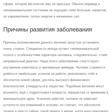
сфере, которая абсолютно ему не присуща. Обычно индивид в
гипоманиакальном состоянии не ощущает себя больным, напротив,
он харизматичен, полон энергии и жизненных сил.
Причины развития заболевания
Причины возникновения данного явления зачастую установить
очень сложно. Специалисты иногда путают гипоманиакальный
психоз с особенностями характера человека, следовательно, ставя
неправильный диагноз. Чаще всего заболеванию сопутствуют
внутренние комплексы и чрезмерные амбиции. Человек стремится
добиться наибольших успехов на работе, реализовать себя в
абсолютно новой сфере, достичь высокого финансового
благополучия, утвердиться в обществе. Подобные желания могут
возникать ещё с подросткового возраста, перерастая со временем в
маниакальную идею. Усиленно работая, человек не замечает
усталости или изменений в психике, он считает, что абсолютно
здоров и просто сейчас такой период в жизни, когда надо приложить