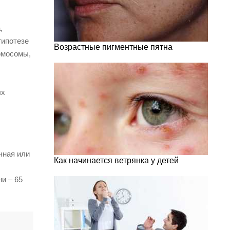
,
гипотезе
Возрастные пигментные пятна
омосомы,
ых
чная или
Как начинается ветрянка у детей
и – 65