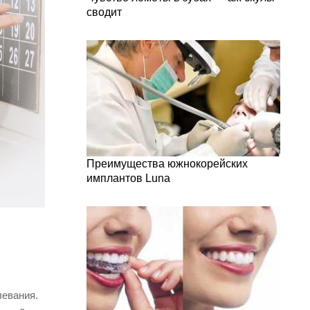
сводит
Преимущества южнокорейских
имплантов Luna
левания.