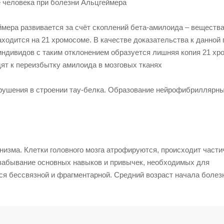
 человека при болезни Альцгеймера
ймера развивается за счёт скоплений бета-амилоида – вещества
ходится на 21 хромосоме. В качестве доказательства к данной 
индивидов с таким отклонением образуется лишняя копия 21 хр
дят к переизбытку амилоида в мозговых тканях
арушения в строении тау-белка. Образование нейрофибриллярн
низма. Клетки головного мозга атрофируются, происходит части
 забывание основных навыков и привычек, необходимых для
ся бессвязной и фрагментарной. Средний возраст начала болезн