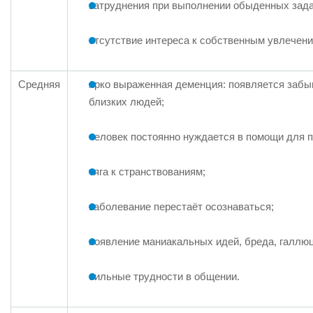
затруднения при выполнении обыденных задач
отсутствие интереса к собственным увлечени
Средняя
ярко выраженная деменция: появляется забы
близких людей;
человек постоянно нуждается в помощи для п
тяга к странствованиям;
заболевание перестаёт осознаваться;
появление маниакальных идей, бреда, галлю
сильные трудности в общении.