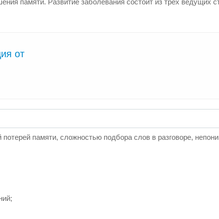
ния памяти. Развитие заболевания состоит из трёх ведущих с
ия от
й потерей памяти, сложностью подбора слов в разговоре, непон
ний;