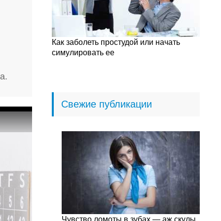
Как заболеть простудой или начать
симулировать ее
а.
Свежие публикации
Чувство ломоты в зубах — аж скулы