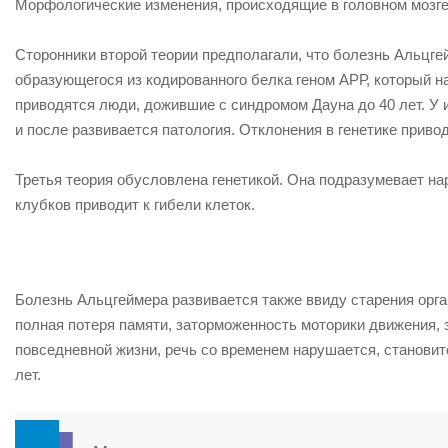
Морфологические изменения, происходящие в головном мозге
Сторонники второй теории предполагали, что болезнь Альцге
образующегося из кодированного белка геном АРР, который на
приводятся люди, дожившие с синдромом Дауна до 40 лет. У 
и после развивается патология. Отклонения в генетике приво
Третья теория обусловлена генетикой. Она подразумевает н
клубков приводит к гибели клеток.
Болезнь Альцгеймера развивается также ввиду старения орга
полная потеря памяти, заторможенность моторики движения,
повседневной жизни, речь со временем нарушается, становит
лет.