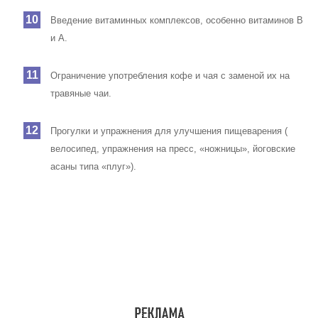
Введение витаминных комплексов, особенно витаминов В
и А.
Ограничение употребления кофе и чая с заменой их на
травяные чаи.
Прогулки и упражнения для улучшения пищеварения (
велосипед, упражнения на пресс, «ножницы», йоговские
асаны типа «плуг»).
Используемые источники:
James, William D.; Berger, Timothy G.; et al. Andrews’ Diseases
of the Skin: Clinical Dermatology. — Saunders Elsevier, 2006.
Minciullo, PL; Paolino, G; Vacca, M; Gangemi, S; Nettis, E (1