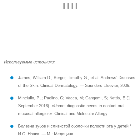
September 2016). «Unmet diagnostic needs in contact oral
mucosal allergies». Clinical and Molecular Allergy.
Болезни зубов и слизистой оболочки полости рта у детей /
И.О. Новик. — М.: Медицина
Частые вопросы
Каковы причины появления коричневого
налета на языке?
Причины появления коричневого налета на языке могут быть
разнообразными, включая курение, употребление кофе, чая, или
других красящих продуктов, недостаток гигиены полости рта, а
также различные заболевания, такие как грибковые инфекции или
гастроэзофагеальный рефлюкс.
Как можно лечить коричневый налет на