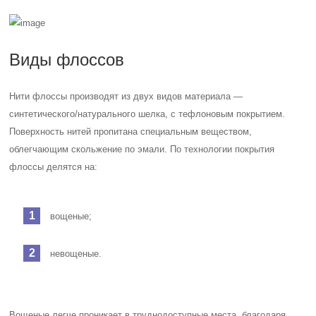
Виды флоссов
Нити флоссы производят из двух видов материала —
синтетического/натурального шелка, с тефлоновым покрытием.
Поверхность нитей пропитана специальным веществом,
облегчающим скольжение по эмали. По технологии покрытия
флоссы делятся на:
вощеные;
невощеные.
Вощеные легче проникает в труднодоступные места, благодаря