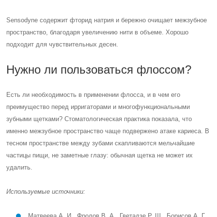
Sensodyne содержит фторид натрия и бережно очищает межзубное
пространство, благодаря увеличению нити в объеме. Хорошо
подходит для чувствительных десен.
Нужно ли пользоваться флоссом?
Есть ли необходимость в применении флосса, и в чем его
преимущество перед ирригаторами и многофункциональными
зубными щетками? Стоматологическая практика показала, что
именно межзубное пространство чаще подвержено атаке кариеса. В
тесном пространстве между зубами скапливаются мельчайшие
частицы пищи, не заметные глазу: обычная щетка не может их
удалить.
Используемые источники:
Матвеева А. И., Фролов В. А., Гветадзе Р. Ш., Борисов А. Г.,