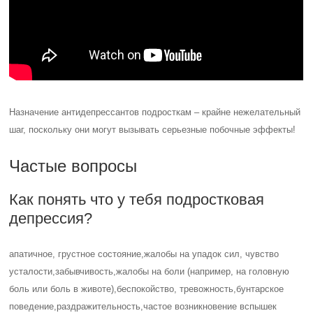
Назначение антидепрессантов подросткам – крайне нежелательный
шаг, поскольку они могут вызывать серьезные побочные эффекты!
Частые вопросы
Как понять что у тебя подростковая
депрессия?
апатичное, грустное состояние,жалобы на упадок сил, чувство
усталости,забывчивость,жалобы на боли (например, на головную
боль или боль в животе),беспокойство, тревожность,бунтарское
поведение,раздражительность,частое возникновение вспышек