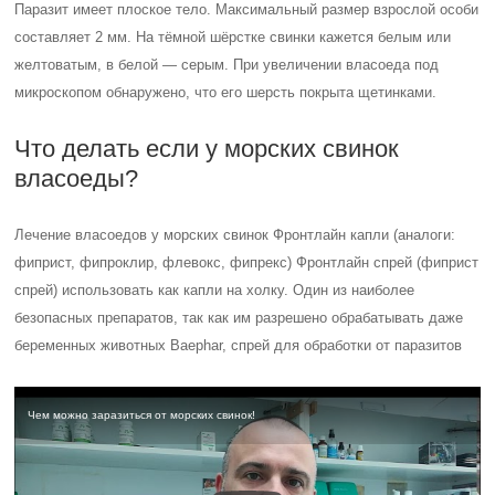
Паразит имеет плоское тело. Максимальный размер взрослой особи
составляет 2 мм. На тёмной шёрстке свинки кажется белым или
желтоватым, в белой — серым. При увеличении власоеда под
микроскопом обнаружено, что его шерсть покрыта щетинками.
Что делать если у морских свинок
власоеды?
Лечение власоедов у морских свинок Фронтлайн капли (аналоги:
фиприст, фипроклир, флевокс, фипрекс) Фронтлайн спрей (фиприст
спрей) использовать как капли на холку. Один из наиболее
безопасных препаратов, так как им разрешено обрабатывать даже
беременных животных Baephar, спрей для обработки от паразитов
Чем можно заразиться от морских свинок!