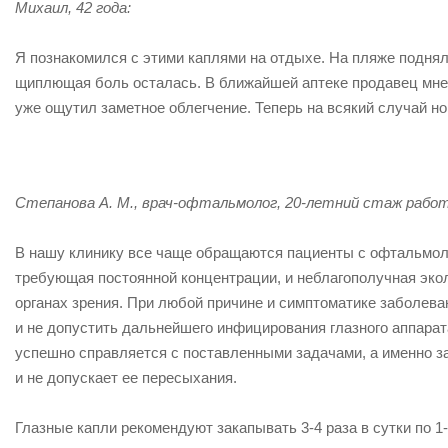
Михаил, 42 года:
Я познакомился с этими каплями на отдыхе. На пляже поднялс
щиплющая боль осталась. В ближайшей аптеке продавец мне п
уже ощутил заметное облегчение. Теперь на всякий случай но
Степанова А. М., врач-офтальмолог, 20-летний стаж рабо
В нашу клинику все чаще обращаются пациенты с офтальмол
требующая постоянной концентрации, и неблагополучная экол
органах зрения. При любой причине и симптоматике заболев
и не допустить дальнейшего инфицирования глазного аппарат
успешно справляется с поставленными задачами, а именно з
и не допускает ее пересыхания.
Глазные капли рекомендуют закапывать 3-4 раза в сутки по 1