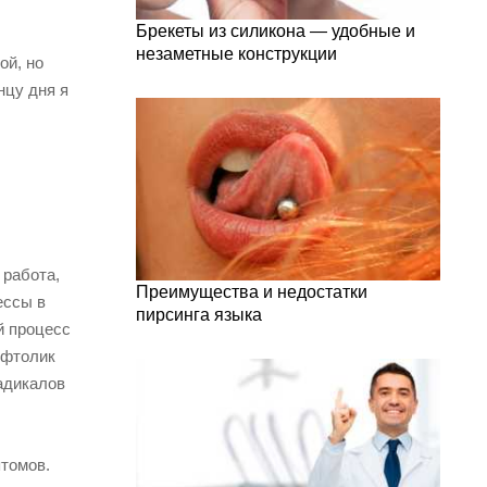
Брекеты из силикона — удобные и
незаметные конструкции
ой, но
нцу дня я
 работа,
Преимущества и недостатки
ессы в
пирсинга языка
й процесс
Офтолик
адикалов
птомов.