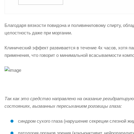
Благодаря вязкости повидона и поливиниловому спирту, обл
целостность даже при моргании.
Клинический эффект развивается в течение 4х часов, хотя п
применения, что говорит о минимальной всасываемости компо
Так как это средство направлено на оказание регидратирую
состояниях, вызванных пересыханием роговицы глаза:
синдром сухого глаза (нарушение секреции слезной жид
патология органов зрения (конъюнктивит, нейропаралити