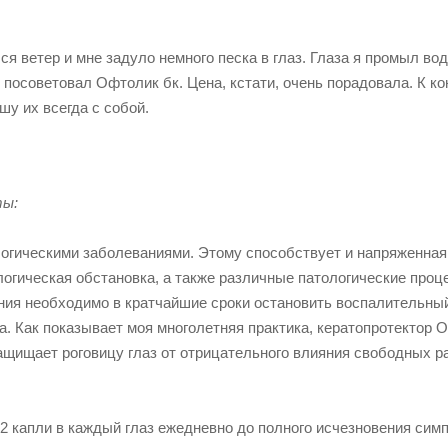
я ветер и мне задуло немного песка в глаз. Глаза я промыл вод
осоветовал Офтолик бк. Цена, кстати, очень порадовала. К ко
шу их всегда с собой.
ты:
огическими заболеваниями. Этому способствует и напряженная
огическая обстановка, а также различные патологические проц
ания необходимо в кратчайшие сроки остановить воспалительны
а. Как показывает моя многолетняя практика, кератопротектор 
ащищает роговицу глаз от отрицательного влияния свободных р
-2 капли в каждый глаз ежедневно до полного исчезновения сим