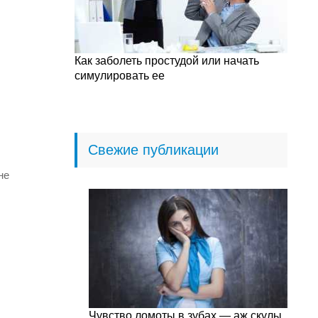
Как заболеть простудой или начать
симулировать ее
Свежие публикации
не
Чувство ломоты в зубах — аж скулы