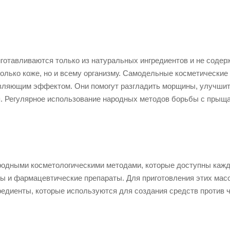
готавливаются только из натуральных ингредиентов и не содер
только коже, но и всему организму. Самодельные косметические
ивляющим эффектом. Они помогут разгладить морщины, улучши
я. Регулярное использование народных методов борьбы с прыщ
родными косметологическими методами, которые доступны кажд
ы и фармацевтические препараты. Для приготовления этих масо
редиенты, которые используются для создания средств против 