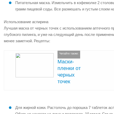
Питательная маска. Измельчить в кофемолке 2 столовы
грамм пищевой соды. Все размешать и густым слоем нан
Использование аспирина
Лучшая маска от черных точек с использованием аптечного п
глубокого пилинга, и уже на следующий день после применени
менее заметной. Рецепты:
Читайте также:
Маски-
пленки от
черных
точек
Для жирной кожи. Растолочь до порошка 7 таблеток асп
Обильно нанести на лицо и подождать 10 минут. Смыть