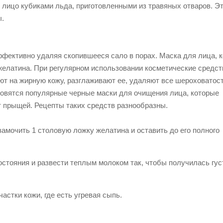
лицо кубиками льда, приготовленными из травяных отваров. Э
ы.
ффективно удаляя скопившееся сало в порах. Маска для лица, 
желатина. При регулярном использовании косметические средст
ют на жирную кожу, разглаживают ее, удаляют все шероховатост
товятся популярные черные маски для очищения лица, которые
от прыщей. Рецепты таких средств разнообразны.
замочить 1 столовую ложку желатина и оставить до его полного
остояния и развести теплым молоком так, чтобы получилась гус
астки кожи, где есть угревая сыпь.