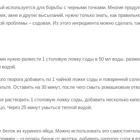
й используется для борьбы с черными точками. Многие продук
ек, акне и других высыпаний, нужно только знать, как правильн
й проблемы – содовая. Из этого ингредиента можно сделать та
ия нужно развести 1 столовую ложку соды в 50 мл воды, разме
 водой.
го творога добавить по 1 чайной ложке соды и поваренной соли
ольте. Оставить на 30 минут, после чего смыть ромашковым отв
е растворить 1 столовую ложку соды, добавить несколько капе
цо. Через 25 минут умыться теплой водой.
 белок из куриного яйца. Можно использовать его самостоятель
ример – отделить белок от желтка, добавить щепотку соли и в