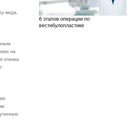
ку меда.
6 этапов операции по
вестибулопластике
овным
виях на
я пленки
т
ове
ом.
лученную