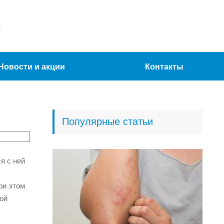
Новости и акции
Контакты
Популярные статьи
я с ней
ри этом
той