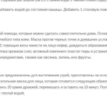
азбавить водой до состояния кашицы. Добавить 1 столовую лож
орой помощи, которые можно сделать самостоятельно дома. Осн
любого типа кожи. Маска против черных точек в домашних усло
 С помощью ваты нанести на лицо кефир, дождаться образовани
 пока организм спит, активный компонент очистит поры и устрани
нгредиентами, такими как овсянка, зелень или фрукты.
ые предназначены для вытягивания угрей, приготовлены на осн
тательная маска для лица, которая готовится следующим образ
вить 20 грамм дрожжей, перемешать и оставить на 10 минут. По
ь теплой водой.