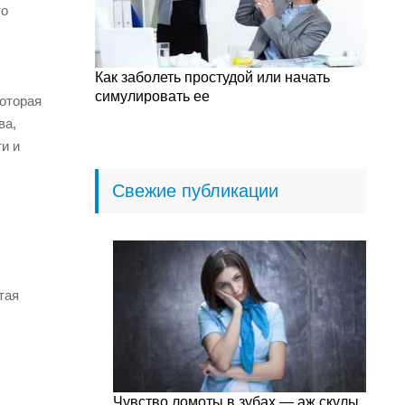
то
Как заболеть простудой или начать
симулировать ее
которая
ва,
и и
Свежие публикации
тая
Чувство ломоты в зубах — аж скулы