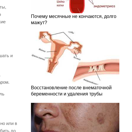
ты,
о
Почему месячные не кончаются, долго
кие
мажут?
шать и
.
аром.
Восстановление после внематочной
ль
беременности и удаления трубы
но или в
збить до