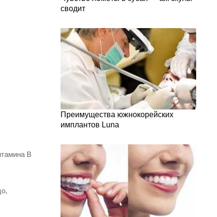
сводит
Преимущества южнокорейских
имплантов Luna
итамина В
о,