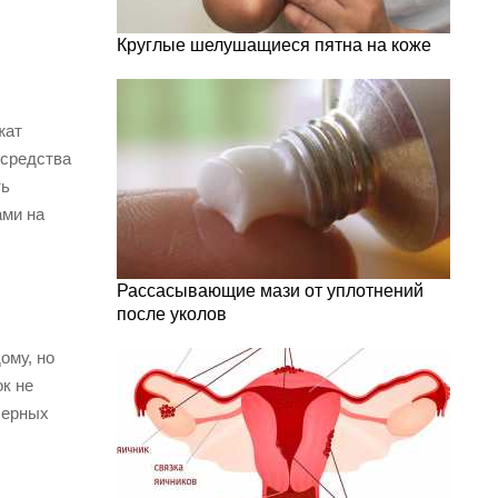
Круглые шелушащиеся пятна на коже
жат
 средства
ть
ами на
Рассасывающие мази от уплотнений
после уколов
ому, но
к не
черных