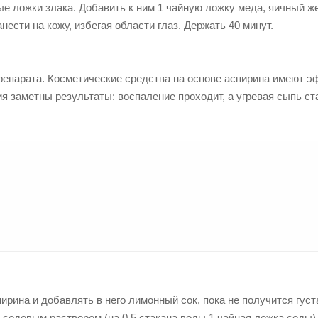
е ложки злака. Добавить к ним 1 чайную ложку меда, яичный же
ести на кожу, избегая области глаз. Держать 40 минут.
репарата. Косметические средства на основе аспирина имеют 
я заметны результаты: воспаление проходит, а угревая сыпь ст
ирина и добавлять в него лимонный сок, пока не получится густ
 содовым раствором (на 0,5 стакана воды 1 чайная ложка соды)