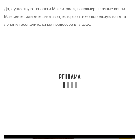
Полезные советы
СОВЕТ №1
Перед применением глазных капель Макситрол обязательно
проконсультируйтесь с офтальмологом, чтобы исключить
возможные противопоказания и определить правильную дозировку.
СОВЕТ №2
Храните глазные капли Макситрол в прохладном месте,
защищенном от прямых солнечных лучей, чтобы сохранить их
эффективность.
СОВЕТ №3