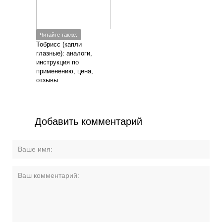
+7 (925) 675-25-45
Заказать звонок
info@vashdoctor.su
Люберецкий район пос. Коренево, ул. Чехова, 16б
Пн.-Вс.: 08:00-18:00
О клинике
Наши направления
Специалисты
Цены
Новости и акции