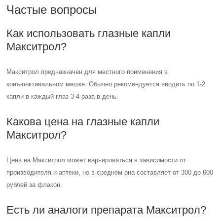
Цена на Макситрол может варьироваться в зависимости от
производителя и аптеки, но в среднем она составляет от 300 до 600
рублей за флакон.
Есть ли аналоги препарата Макситрол?
Да, существуют аналоги Макситрола, например, глазные капли
Максидекс или дексаметазон, которые также используются для
лечения воспалительных процессов в глазах.
? Флоксимед глазные капли инструкция по применению ? Тауфон глазные капли отзывы аналоги ?