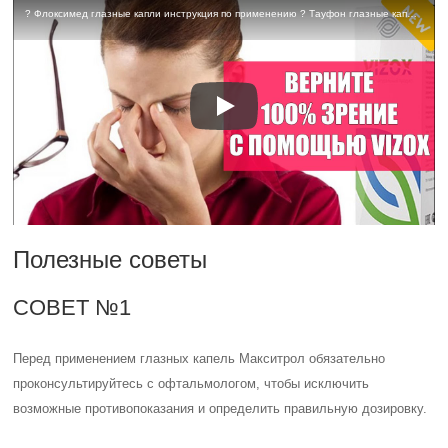
Не прекращайте использование глазных капель Макситрол без
предварительной консультации с врачом, даже если симптомы
улучшились, чтобы избежать возможного рецидива заболевания.
Альбуцид (сульфацил): глазные капли, травмы глаз, заболевания век, покраснение глаз, ожог глаз