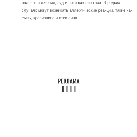
являются жжение, зуд и покраснение глаз. В редких
случаях могут возникать аллергические реакции, такие как
сыпь, крапивница и отек лица.
Частые вопросы
Как использовать глазные капли
Макситрол?
Макситрол предназначен для местного применения в
конъюнктивальном мешке. Обычно рекомендуется вводить по 1-2
капли в каждый глаз 3-4 раза в день.
Какова цена на глазные капли
Макситрол?