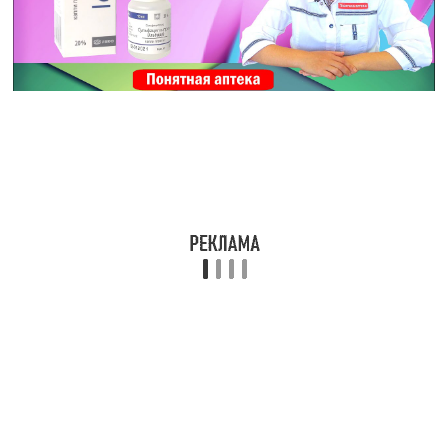
Читайте также:
Полудан (глазные
капли): инструкция по
применению, цена,
аналоги, состав,
показания
Читайте также:
Фуциталмик (глазные
капли): инструкция для
детей и взрослых, цена,
отзывы, аналоги