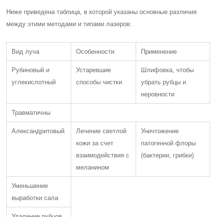
Ниже приведена таблица, в которой указаны основные различия
между этими методами и типами лазеров:
Вид луча
Особенности
Применение
Рубиновый и
Устаревшие
Шлифовка, чтобы
углекислотный
способы чистки
убрать рубцы и
неровности
Травматичны
Александритовый
Лечение светлой
Уничтожение
кожи за счет
патогенной флоры
взаимодействия с
(бактерии, грибки)
меланином
Уменьшение
выработки сала
Удаление рубцов