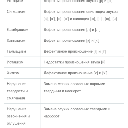
Ротацизм
Дефекты произношения звуков [р] и [р’]
Сигматизм
Дефекты произношения свистящих звуков
[з], [з’], [с], [с’] и шипящих [ж], [ш], [щ], [ч]
Ламбдацизм
Дефекты произношения [л] и [л’]
Каппацизм
Дефекты произношения [к] и [к’]
Гаммацизм
Дефективное произношение [г] и [г’]
Йотацизм
Недостатки произношения звука [й]
Хитизм
Дефективное произношение [х] и [х’]
Нарушения
Замена мягких согласных парными
твердости и
твердыми и наоборот
смягчения
Нарушения
Замена глухих согласных твердыми и
озвончения и
наоборот
оглушения