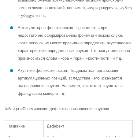
взаимоположении артикуляционных позиций происходит
замена звука на похожий, например, «курица-курича», «убегу
– убеду» и т.п.;
Артикуляторно-фонетическая. Проявляется при
недостаточно сформированном фонематическом слухе,
когда ребенок не может правильно определить акустические
характеристики определенных звуков. Так, могут одинаково
произноситься слова «кора – гора», «кости-гости» и т.д.;
Акустико-фонематическая. Неадекватная организация
артикуляционных позиций, вследствие чего искажается
выговаривание звуков. Например, «р» может звучать на
французский манер и т.д.
Таблица «Фонетические дефекты произношения звуков»
Название
Деффект