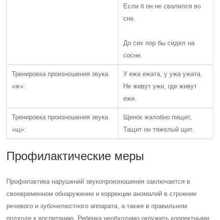
Если б он не свалился во
сне.
До сих пор бы сидел на
сосне.
Тренировка произношения звука
У ежа ежата, у ужа ужата.
«ж»:
Не живут ужи, где живут
ежи.
Тренировка произношения звука
Щенок жалобно пищит,
«щ»:
Тащит он тяжелый щит.
Профилактические меры
Профилактика нарушений звукопроизношения заключается в
своевременном обнаружении и коррекции аномалий в строении
речевого и зубочелюстного аппарата, а также в правильном
подходе к воспитанию. Ребенка необходимо окружить корректными