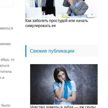
Как заболеть простудой или начать
симулировать ее
виваться
ренних
Свежие публикации
яйца, то
ваться
нтитела
о и
м было
Чувство ломоты в зубах — аж скулы