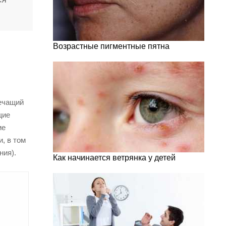
Возрастные пигментные пятна
лечащий
щие
ие
, в том
ния).
Как начинается ветрянка у детей