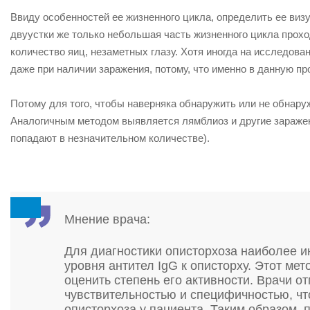
Ввиду особенностей ее жизненного цикла, определить ее визу
двуустки же только небольшая часть жизненного цикла прох
количество яиц, незаметных глазу. Хотя иногда на исследова
даже при наличии заражения, потому, что именно в данную про
Потому для того, чтобы наверняка обнаружить или не обнаруж
Аналогичным методом выявляется лямблиоз и другие заражен
попадают в незначительном количестве).
Мнение врача:
Для диагностики описторхоза наиболее 
уровня антител IgG к описторху. Этот ме
оценить степень его активности. Врачи о
чувствительностью и специфичностью, чт
описторхоза у пациента. Таким образом,