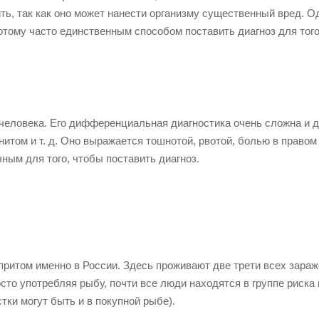
ь, так как оно может нанести организму существенный вред. Од
тому часто единственным способом поставить диагноз для тог
 человека. Его дифференциальная диагностика очень сложна и 
нитом и т. д. Оно выражается тошнотой, рвотой, болью в правом
ным для того, чтобы поставить диагноз.
притом именно в России. Здесь проживают две трети всех зара
сто употребляя рыбу, почти все люди находятся в группе риска 
тки могут быть и в покупной рыбе).