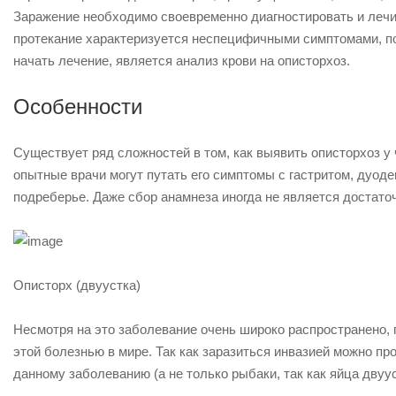
Заражение необходимо своевременно диагностировать и лечит
протекание характеризуется неспецифичными симптомами, по
начать лечение, является анализ крови на описторхоз.
Особенности
Существует ряд сложностей в том, как выявить описторхоз у
опытные врачи могут путать его симптомы с гастритом, дуоде
подреберье. Даже сбор анамнеза иногда не является достаточ
Описторх (двуустка)
Несмотря на это заболевание очень широко распространено, 
этой болезнью в мире. Так как заразиться инвазией можно про
данному заболеванию (а не только рыбаки, так как яйца двуус