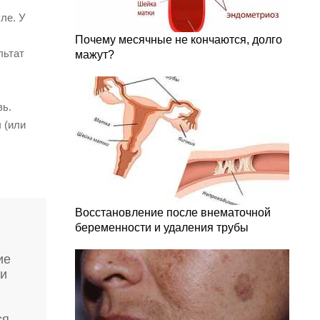
ле. У
Почему месячные не кончаются, долго
льтат
мажут?
вь.
 (или
Восстановление после внематочной
беременности и удаления трубы
ие
 и
ся