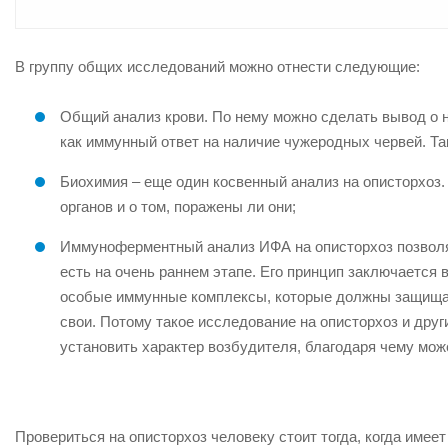
В группу общих исследований можно отнести следующие:
Общий анализ крови. По нему можно сделать вывод о н
как иммунный ответ на наличие чужеродных червей. Та
Биохимия – еще один косвенный анализ на описторхоз
органов и о том, поражены ли они;
Иммуноферментный анализ ИФА на описторхоз позволяет
есть на очень раннем этапе. Его принцип заключается 
особые иммунные комплексы, которые должны защищать
свои. Потому такое исследование на описторхоз и друг
установить характер возбудителя, благодаря чему мож
Провериться на описторхоз человеку стоит тогда, когда имее