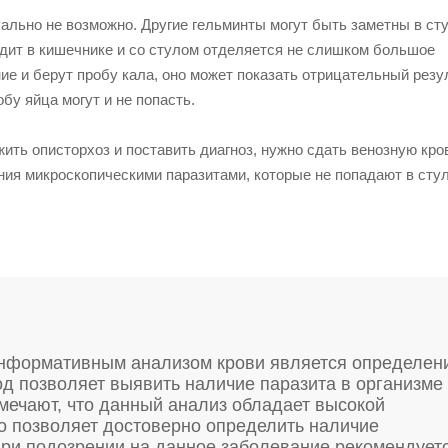
ально не возможно. Другие гельминты могут быть заметны в сту
одит в кишечнике и со стулом отделяется не слишком большое
ние и берут пробу кала, оно может показать отрицательный резу
бу яйца могут и не попасть.
ить описторхоз и поставить диагноз, нужно сдать венозную кро
ия микроскопическими паразитами, которые не попадают в стул
информативным анализом крови является определен
тод позволяет выявить наличие паразита в организме
тмечают, что данный анализ обладает высокой
о позволяет достоверно определить наличие
 при подозрении на данное заболевание рекомендует