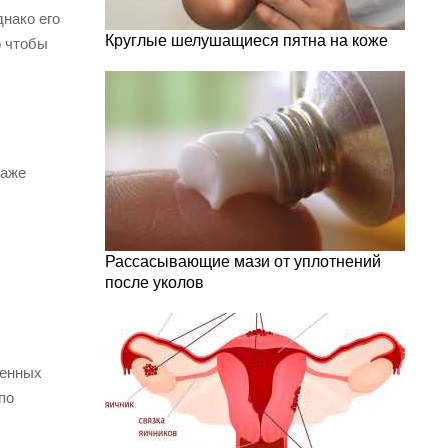
нако его
Круглые шелушащиеся пятна на коже
о чтобы
даже
Рассасывающие мази от уплотнений
после уколов
женных
по