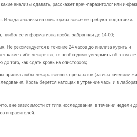
 какие анализы сдавать, расскажет врач-паразитолог или инфек
я. Иногда анализы на описторхоз вовсе не требуют подготовки.
, наиболее информативна проба, забранная до 14-00;
я. Не рекомендуется в течение 24 часов до анализа курить и
ает какие либо лекарства, то необходимо уведомить об этом ле
 до того, как сдать кровь на описторхоз;
ены приема любы лекарственных препаратов (за исключением ж
сследования. Кровь берется натощак в утренние часы и в лабор
то, вне зависимости от типа исследования, в течении недели до
ов и красителей.