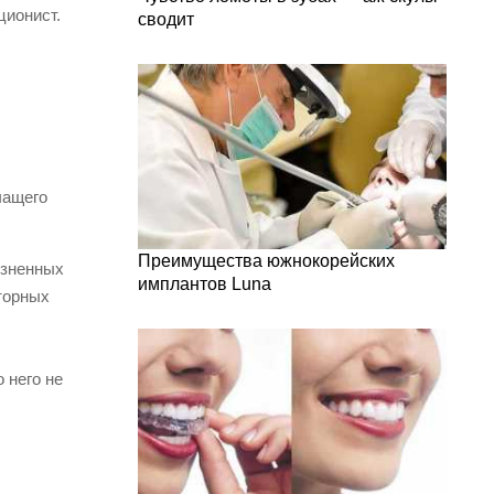
ционист.
сводит
чащего
Преимущества южнокорейских
изненных
имплантов Luna
аторных
 него не