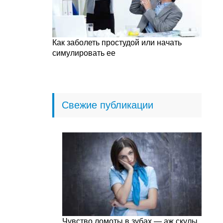
Как заболеть простудой или начать
симулировать ее
Свежие публикации
Чувство ломоты в зубах — аж скулы