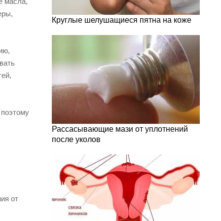
е масла,
еры,
Круглые шелушащиеся пятна на коже
ию,
вать
тей,
 поэтому
Рассасывающие мази от уплотнений
после уколов
,
ия от