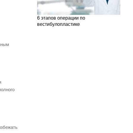
6 этапов операции по
вестибулопластике
нным
и
полного
избежать