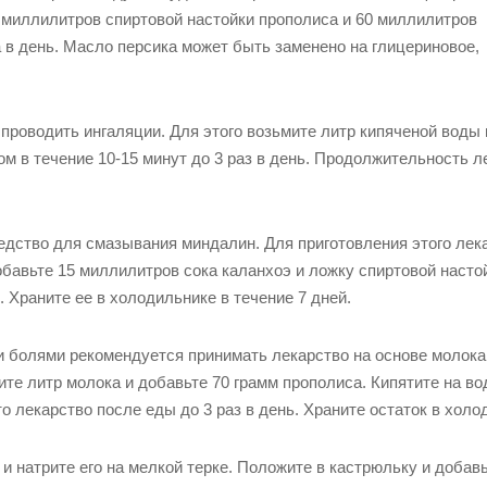
0 миллилитров спиртовой настойки прополиса и 60 миллилитров
а в день. Масло персика может быть заменено на глицериновое,
 проводить ингаляции. Для этого возьмите литр кипяченой воды 
м в течение 10-15 минут до 3 раз в день. Продолжительность л
едство для смазывания миндалин. Для приготовления этого лек
обавьте 15 миллилитров сока каланхоэ и ложку спиртовой насто
 Храните ее в холодильнике в течение 7 дней.
 болями рекомендуется принимать лекарство на основе молока
ите литр молока и добавьте 70 грамм прополиса. Кипятите на во
 лекарство после еды до 3 раз в день. Храните остаток в холо
 натрите его на мелкой терке. Положите в кастрюльку и добавь