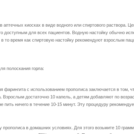
 аптечных киосках в виде водного или спиртового раствора. Це
его доступным для всех пациентов. Водную настойку обычно ис
 в то время как спиртовую настойку рекомендуют взрослым пац
ля полоскания горла:
я фарингита с использованием прополиса заключается в том, ч
а. Взрослым достаточно 10 капель, а детям добавляют по возрас
не пить ничего в течение 10-15 минут. Эту процедуру рекоменду
у прополиса в домашних условиях. Для этого возьмите 10 грамм