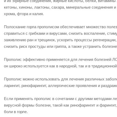
и их эфирные соединения, жирные кислоты, белки, витамины А
кетоны, хиноны, лактоны, сахара, минеральные соединения и 
хрома, фтора и калия.
Полоскание горла прополисом обеспечивает множество поле
справиться с грибками и вирусами, снизить воспаление, сти
заживлению ран и трещинок, ускорить процессы регенерации
снизить риск простуды или гриппа, а также устранить болезн
Прополис эффективно применяется для лечения болезней ЛО
он широко используется как в народной, так и в традиционно
Прополис можно использовать для лечения различных заболева
ларингит, ринофарингит, аллергические проявления и раздраж
Если применять прополис в сочетании с другими методами ле
вирусной формы болезни, такой как ринофарингит и фарингит
боли в горле.