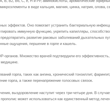
, В, В2, В6, С, е, Н и РР, аминокислоты, ароматические эфирны
микроэлементы в виде кальция, магния, цинка, натрия, олова, с
зных эффектов. Оно помогает устранить бактериальную инфекц
мулировать иммунную функцию, укрепить капилляры, способство
, предотвратить развитие раковых заболеваний дыхательных пу
енные ощущения, першение в горле и кашель.
Р-органов. Множество врачей подтвердили его эффективность,
й медицине.
ний горла, таких как ангина, хронический тонзиллит, фарингит
ение горла, а также перенапряжение голосовых связок.
чения, выздоровление наступит через три-четыре дня. В случае
, прополис может использоваться как единственный метод лечен