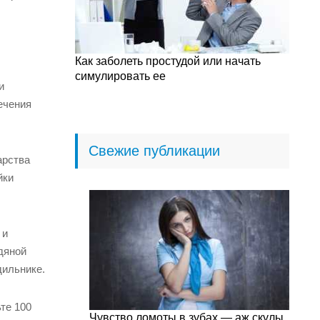
Как заболеть простудой или начать
симулировать ее
и
ечения
Свежие публикации
арства
йки
 и
дяной
дильнике.
те 100
Чувство ломоты в зубах — аж скулы