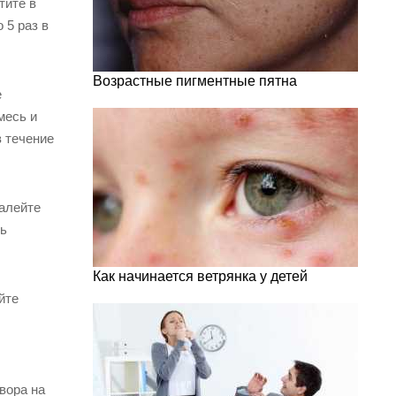
тите в
 5 раз в
Возрастные пигментные пятна
е
месь и
в течение
залейте
ль
Как начинается ветрянка у детей
йте
вора на