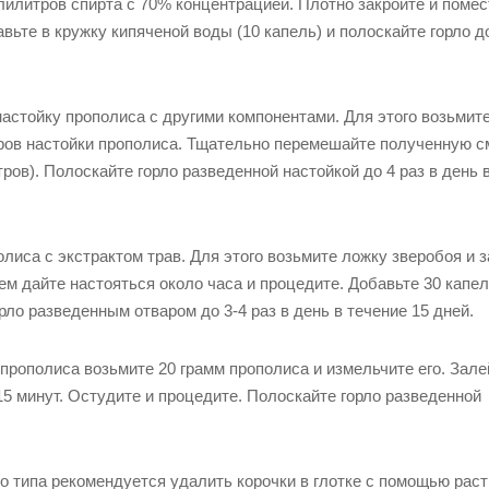
лилитров спирта с 70% концентрацией. Плотно закройте и помес
вьте в кружку кипяченой воды (10 капель) и полоскайте горло до
астойку прополиса с другими компонентами. Для этого возьмит
тров настойки прополиса. Тщательно перемешайте полученную с
ов). Полоскайте горло разведенной настойкой до 4 раз в день 
лиса с экстрактом трав. Для этого возьмите ложку зверобоя и 
тем дайте настояться около часа и процедите. Добавьте 30 капе
рло разведенным отваром до 3-4 раз в день в течение 15 дней.
прополиса возьмите 20 грамм прополиса и измельчите его. Зале
15 минут. Остудите и процедите. Полоскайте горло разведенной
о типа рекомендуется удалить корочки в глотке с помощью раст