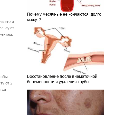
Почему месячные не кончаются, долго
мажут?
на этого
пользуют
иентам.
Восстановление после внематочной
тобы
беременности и удаления трубы
ту от 2
ется