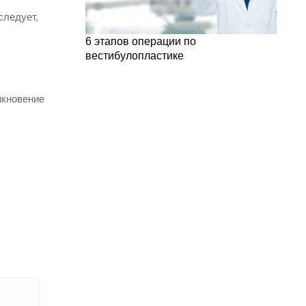
следует,
6 этапов операции по
вестибулопластике
икновение