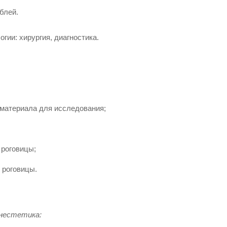
ублей
.
ии: хирургия, диагностика.
оматериала для исследования;
 роговицы;
 роговицы.
анестетика: