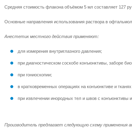
Средняя стоимость флакона объёмом 5 мл составляет
127 р
Основные направления использования раствора в офтальмолог
Анестетик местного действия применяют:
для измерения внутриглазного давления;
при диагностическом соскобе конъюнктивы, заборе би
при гониоскопии;
в кратковременных операциях на конъюнктиве и тканях
при извлечении инородных тел и швов с конъюнктивы и
Производитель предлагает следующую схему применения 