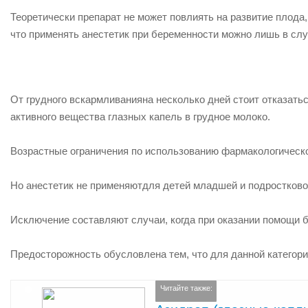
Теоретически препарат не может повлиять на развитие плода,
что применять анестетик при беременности можно лишь в сл
От
грудного вскармливания
на несколько дней стоит отказать
активного вещества глазных капель в грудное молоко.
Возрастные ограничения по использованию фармакологическо
Но анестетик
не применяют
для детей младшей и подростково
Исключение составляют случаи, когда при оказании помощи б
Предосторожность обусловлена тем, что для данной категори
Читайте также: