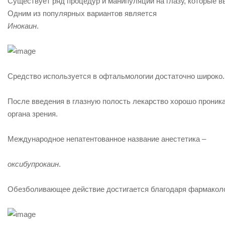
Существует ряд процедур и манипуляций на глазу, которые 
Одним из популярных вариантов является
Инокаин
.
Средство используется в офтальмологии достаточно широко.
После введения в глазную полость лекарство хорошо проника
органа зрения.
Международное непатентованное название анестетика –
оксибупрокаин
.
Обезболивающее действие достигается благодаря фармаколо