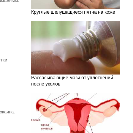
озможным.
Круглые шелушащиеся пятна на коже
етки
Рассасывающие мази от уплотнений
после уколов
окаина
.