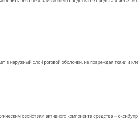
выполнить без обезболивающего средства не представляется в
ет в наружный слой роговой оболочки, не повреждая ткани и кл
гическим свойствам активного компонента средства –
оксибупр