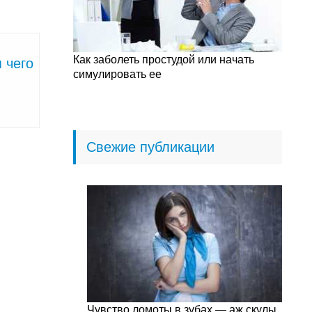
Как заболеть простудой или начать
 чего
симулировать ее
Свежие публикации
Чувство ломоты в зубах — аж скулы