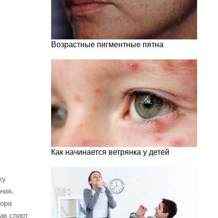
Возрастные пигментные пятна
Как начинается ветрянка у детей
ку
ния.
вора
ак спирт