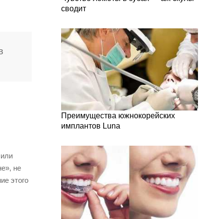
сводит
в
Преимущества южнокорейских
имплантов Luna
 или
е», не
ие этого