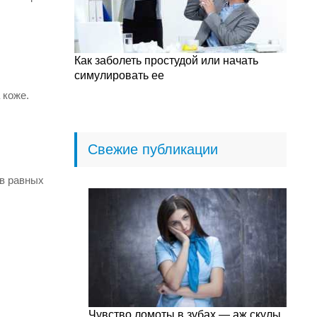
Как заболеть простудой или начать
симулировать ее
 коже.
Свежие публикации
 в равных
Чувство ломоты в зубах — аж скулы