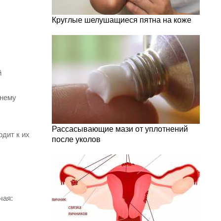
Круглые шелушащиеся пятна на коже
й
 нему
Рассасывающие мази от уплотнений
одит к их
после уколов
чая: