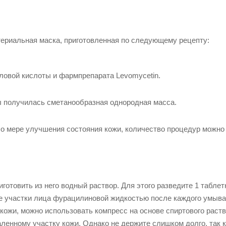
ериальная маска, приготовленная по следующему рецепту:
ловой кислоты и фармпрепарата Levomycetin.
ы получилась сметанообразная однородная масса.
По мере улучшения состояния кожи, количество процедур можно
отовить из него водный раствор. Для этого разведите 1 таблет
е участки лица фурацилиновой жидкостью после каждого умыва
кожи, можно использовать компресс на основе спиртового раст
ленному участку кожи. Однако не держите слишком долго, так к