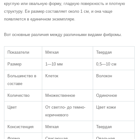
круглую или овальную форму, гладкую поверхность и плотную
структуру. Ее размер составляет около 1 см, и она чаще
появляется в единичном экземпляре.
Вот основные различия между различными видами фибромы.
Показатели
Мягкая
Твердая
Размер
1―10 мм
0,5―10 см
Большинство в
Клеток
Волокон
составе
Количество
Множественное
Одиночное
Цвет
От светло- до темно-
Цвет кожи
коричневого
Консистенция
Мягкая
Твердая
Форма
Свисающая
Овальная