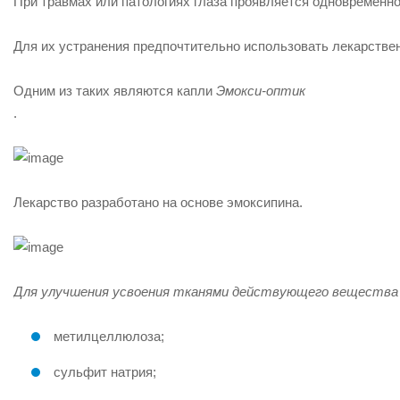
При травмах или патологиях глаза проявляется одновременно
Для их устранения предпочтительно использовать лекарств
Одним из таких являются капли
Эмокси-оптик
.
Лекарство разработано на основе
эмоксипина
.
Для улучшения усвоения тканями действующего вещества 
метилцеллюлоза;
сульфит натрия;