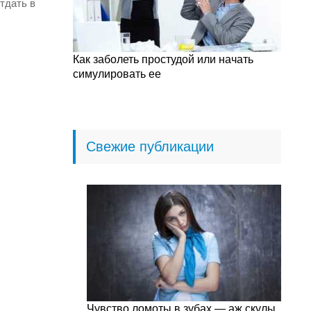
тдать в
Как заболеть простудой или начать
симулировать ее
Свежие публикации
Чувство ломоты в зубах — аж скулы