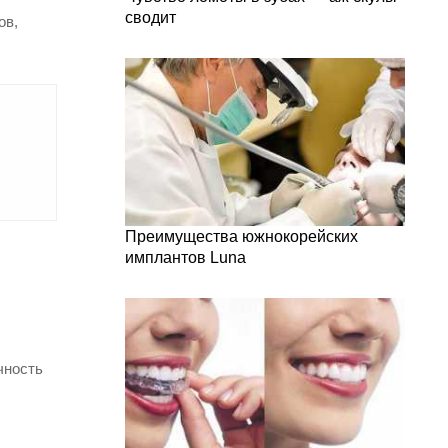
сводит
ов,
Преимущества южнокорейских
имплантов Luna
чность