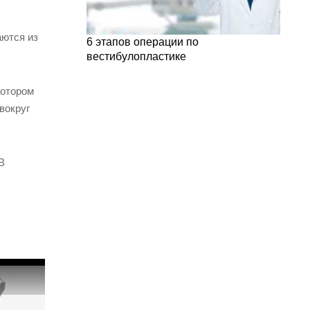
аются из
6 этапов операции по
вестибулопластике
котором
вокруг
В