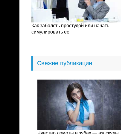
Как заболеть простудой или начать
симулировать ее
Свежие публикации
Чувство ломоты в зубах — аж скулы