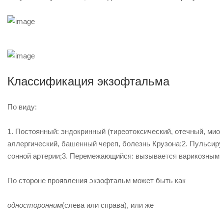
Классификация экзофтальма
По виду:
1.
Постоянный
: эндокринный (тиреотоксический, отечный, ми
аллергический, башенный череп, болезнь Крузона;
2.
Пульси
сонной артерии;
3.
Перемежающийся
: вызывается варикозным
По стороне проявления экзофтальм может быть как
односторонним
(слева или справа), или же