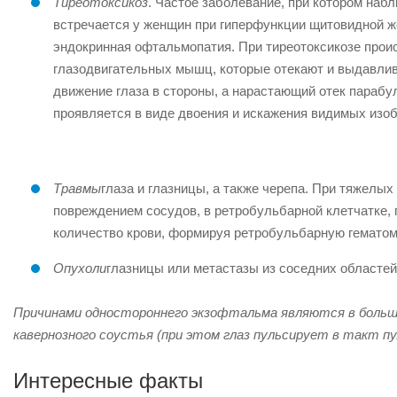
Тиреотоксикоз
. Частое заболевание, при котором наб
встречается у женщин при гиперфункции щитовидной ж
эндокринная офтальмопатия. При тиреотоксикозе прои
глазодвигательных мышц, которые отекают и выдавлив
движение глаза в стороны, а нарастающий отек парабу
проявляется в виде двоения и искажения видимых изо
Травмы
глаза и глазницы, а также черепа. При тяжелы
повреждением сосудов, в ретробульбарной клетчатке,
количество крови, формируя ретробульбарную гематом
Опухоли
глазницы или метастазы из соседних областей
Причинами одностороннего экзофтальма являются в больши
кавернозного соустья (при этом глаз пульсирует в такт пу
Интересные факты