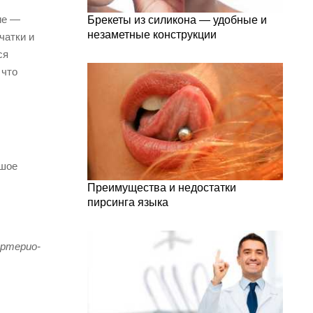
ие —
Брекеты из силикона — удобные и
незаметные конструкции
чатки и
ся
 что
ьшое
Преимущества и недостатки
пирсинга языка
артерио-