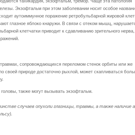
людаются тахикардия, экзофтальм, тремор. Чаще эта патология
елезы. Экзофтальм при этом заболевании носит особое назван
сходит аутоиммунное поражение ретробульбарной жировой клет
ают глазное яблоко кнаружи. В связи с отеком мышц, нарушает
льбарной клетчатки приводит к сдавливанию зрительного нерва,
бражений.
х травмах, сопровождающихся переломом стенок орбиты или же
 по своей природе достаточно рыхлой, может скапливаться бол
у.
 головы, также могут вызывать экзофтальм.
нстве случаев опухоли глазницы, травмы, а также наличие 
льсу).