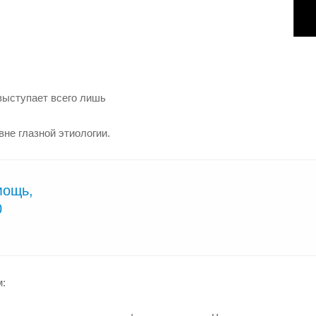
выступает всего лишь
вне глазной этиологии.
мощь,
0
м: