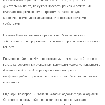
Коделак Фито подавляет кашлевой рефлекс, не угнетает
дыхательный центр, не сужает просвет бронхов и легких. Он
обладает отхаркивающим эффектом, а также обладает
бактерицидными, успокаивающими и противомикробными
свойствами.
Коделак Фито назначается при сложных бронхолегочных
заболеваниях с непрерывным сухим или непродуктивным влажным
кашлем.
Применение Коделак Фито не рекомендуется детям до 2-летнего
возраста, беременным женщинам, кормящим матерям, пациентам с
бронхиальной астмой и при одновременном приеме
морфиноподобных препаратов или алкоголя. Он может вызывать
привыкание.
Еще один препарат – Либексин, который содержит преноксдиазин.
Он схож по своему действию с кодеином, но не вызывает