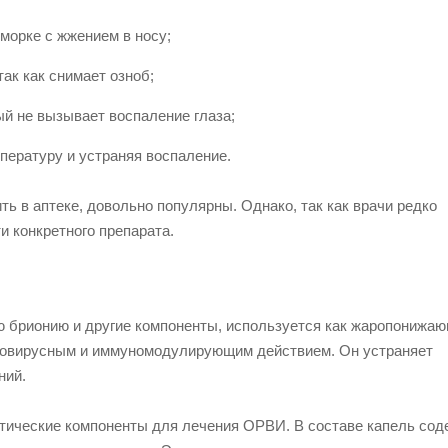
морке с жжением в носу;
ак как снимает озноб;
й не вызывает воспаление глаза;
мпературу и устраняя воспаление.
ь в аптеке, довольно популярны. Однако, так как врачи редко
и конкретного препарата.
ю брионию и другие компоненты, используется как жаропонижа
ивовирусным и иммуномодулирующим действием. Он устраняет
ний.
патические компоненты для лечения ОРВИ. В составе капель со