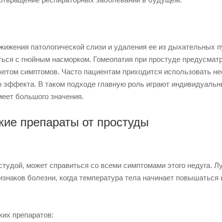
жижения патологической слизи и удаления ее из дыхательных п
ться с гнойным насморком. Гомеопатия при простуде предусмат
четом симптомов. Часто пациентам приходится использовать не
го эффекта. В таком подходе главную роль играют индивидуаль
меет большого значения.
ие препараты от простуды
остудой, может справиться со всеми симптомами этого недуга. 
изнаков болезни, когда температура тела начинает повышаться 
их препаратов: