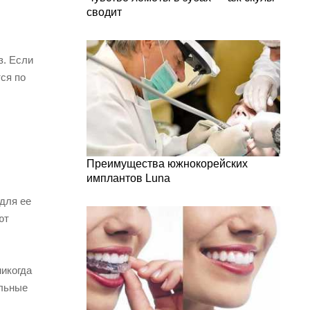
сводит
з. Если
ся по
Преимущества южнокорейских
имплантов Luna
для ее
ют
никогда
ельные