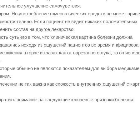
начительное улучшение самочувствия.
ром. Но употребление гомеопатических средств не может приве
амостоятельно. Если пациент не видит никаких положительных
енить состав на другое лекарство.
сть суть его в том, что клиническая картина болезни должна
давались исходя из ощущений пациентов во время инфицирован
 жжения в горле и глазах как от нарезанного лука, то он испол
.
которые обычно не являются показателем для выбора медикаме
ения.
 лечении не так важна как схожесть внутренних ощущений с кар
братить внимание на следующие ключевые признаки болезни: