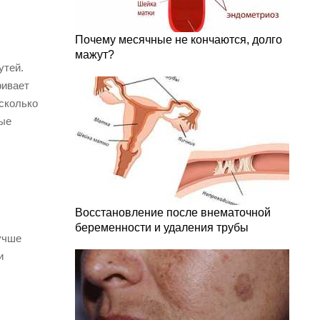
Почему месячные не кончаются, долго
мажут?
утей.
ривает
сколько
ные
Восстановление после внематочной
беременности и удаления трубы
Лучше
и