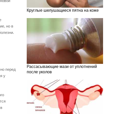
сновой
Круглые шелушащиеся пятна на коже
е
е, но в
болезни.
Рассасывающие мази от уплотнений
 но перед
после уколов
я у
ого
тся
 в