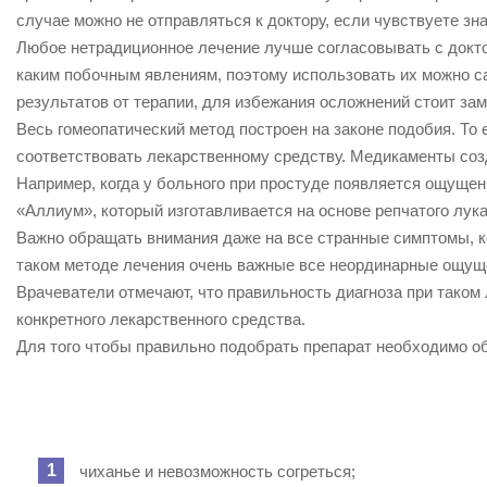
случае можно не отправляться к доктору, если чувствуете з
Любое нетрадиционное лечение лучше согласовывать с докто
каким побочным явлениям, поэтому использовать их можно с
результатов от терапии, для избежания осложнений стоит зам
Весь гомеопатический метод построен на законе подобия. То е
соответствовать лекарственному средству. Медикаменты соз
Например, когда у больного при простуде появляется ощущение
«Аллиум», который изготавливается на основе репчатого лука
Важно обращать внимания даже на все странные симптомы, 
таком методе лечения очень важные все неординарные ощущ
Врачеватели отмечают, что правильность диагноза при таком
конкретного лекарственного средства.
Для того чтобы правильно подобрать препарат необходимо о
чиханье и невозможность согреться;