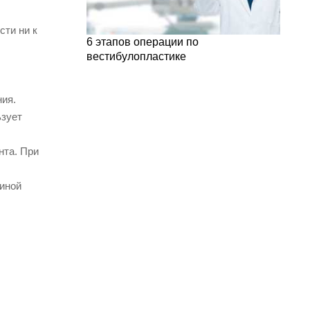
сти ни к
6 этапов операции по
вестибулопластике
ия.
ьзует
нта. При
тиной