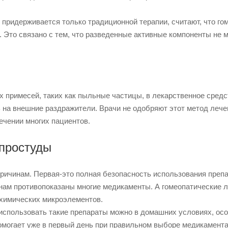
о придерживается только традиционной терапии, считают, что го
 Это связано с тем, что разведенные активные компоненты не м
 примесей, таких как пыльные частицы, в лекарственное средс
ь на внешние раздражители. Врачи не одобряют этот метод лече
ечении многих пациентов.
простуды
ричинам. Первая-это полная безопасность использования преп
инам противопоказаны многие медикаменты. А гомеопатические 
 химических микроэлементов.
о использовать такие препараты можно в домашних условиях, ос
омогает уже в первый день при правильном выборе медикамента