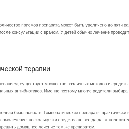
количество приемов препарата может быть увеличено до пяти ра
 после консультации с врачом. У детей обычно лечение проводит
ической терапии
леванием, существует множество различных методов и средств 
сильных антибиотиков. Именно поэтому многие родители выбира
полная безопасность. Гомеопатические препараты практически 
самолечение, поскольку эти средства не всегда дают положит
азрешить домашнее лечение тем же препаратом.