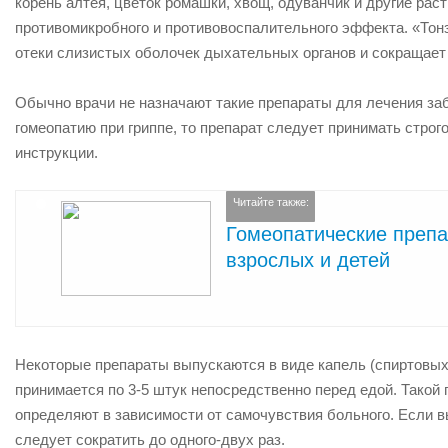
корень алтея, цветок ромашки, хвощ, одуванчик и другие ра
противомикробного и противовоспалительного эффекта. «Тон
отеки слизистых оболочек дыхательных органов и сокращает
Обычно врачи не назначают такие препараты для лечения заб
гомеопатию при гриппе, то препарат следует принимать стро
инструкции.
Читайте также:
Гомеопатические препа
взрослых и детей
Некоторые препараты выпускаются в виде капель (спиртовых
принимается по 3-5 штук непосредственно перед едой. Такой 
определяют в зависимости от самочувствия больного. Если 
следует сократить до одного-двух раз.