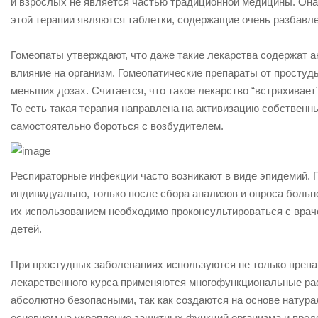
и взрослых не является частью традиционной медицины. Она
этой терапии являются таблетки, содержащие очень разбавл
Гомеопаты утверждают, что даже такие лекарства содержат 
влияние на организм. Гомеопатические препараты от простуды
меньших дозах. Считается, что такое лекарство “встряхивае
То есть такая терапия направлена на активизацию собственн
самостоятельно бороться с возбудителем.
Респираторные инфекции часто возникают в виде эпидемий. 
индивидуально, только после сбора анализов и опроса больн
их использованием необходимо проконсультироваться с врач
детей.
При простудных заболеваниях используются не только препа
лекарственного курса применяются многофункциональные рас
абсолютно безопасными, так как создаются на основе натур
основном на укрепление защитных функций организма и пре