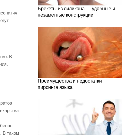
Брекеты из силикона — удобные и
меопатия
незаметные конструкции
огут
тво. В
ния,
Преимущества и недостатки
пирсинга языка
аратов
лекарства
обенно
. В таком