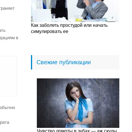
траняет
Как заболеть простудой или начать
ать
симулировать ее
ндациям в
Свежие публикации
 обычно
арата
Чувство ломоты в зубах — аж скулы