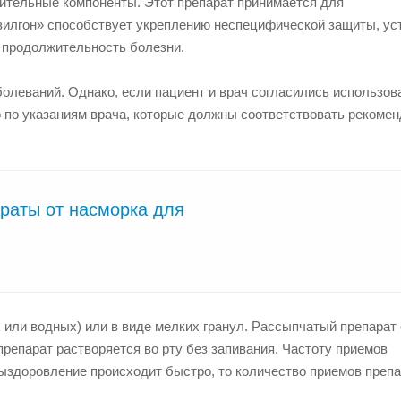
стительные компоненты. Этот препарат принимается для
зилгон» способствует укреплению неспецифической защиты, ус
 продолжительность болезни.
олеваний. Однако, если пациент и врач согласились использов
го по указаниям врача, которые должны соответствовать рекоме
раты от насморка для
 или водных) или в виде мелких гранул. Рассыпчатый препарат
препарат растворяется во рту без запивания. Частоту приемов
выздоровление происходит быстро, то количество приемов преп