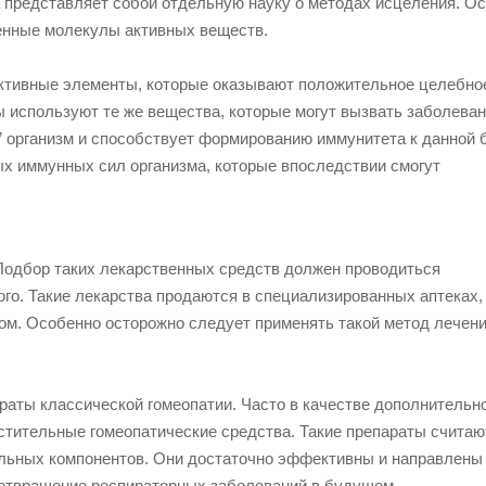
 представляет собой отдельную науку о методах исцеления. О
енные молекулы активных веществ.
активные элементы, которые оказывают положительное целебно
 используют те же вещества, которые могут вызвать заболевани
т” организм и способствует формированию иммунитета к данной 
ых иммунных сил организма, которые впоследствии смогут
Подбор таких лекарственных средств должен проводиться
ого. Такие лекарства продаются в специализированных аптеках,
ом. Особенно осторожно следует применять такой метод лечени
раты классической гомеопатии. Часто в качестве дополнительн
тительные гомеопатические средства. Такие препараты считаю
альных компонентов. Они достаточно эффективны и направлены
дотвращение респираторных заболеваний в будущем.