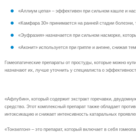
«Аллиум цепа» – эффективен при сильном кашле и нас
«Камфара 30» принимается на ранней стадии болезни, т
«Эуфразия» назначается при сильном насморке, которы
«Аконит» используется при гриппе и ангине, снижая те
Гомеопатические препараты от простуды, которые можно купит
назначают их, лучше уточнить у специалиста о эффективност
«Афлубин», который содержит экстракт горечавки, двудомну
средство. Этот комплексный препарат также обладает прот
интоксикацию и снижает интенсивность катаральных проявле
«Тонзилгон» – это препарат, который включает в себя гомео