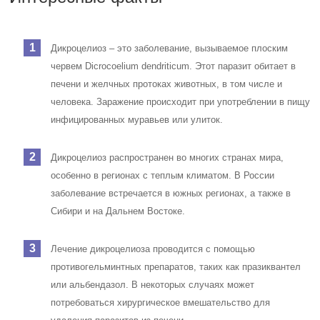
Дикроцелиоз – это заболевание, вызываемое плоским
червем Dicrocoelium dendriticum. Этот паразит обитает в
печени и желчных протоках животных, в том числе и
человека. Заражение происходит при употреблении в пищу
инфицированных муравьев или улиток.
Дикроцелиоз распространен во многих странах мира,
особенно в регионах с теплым климатом. В России
заболевание встречается в южных регионах, а также в
Сибири и на Дальнем Востоке.
Лечение дикроцелиоза проводится с помощью
противогельминтных препаратов, таких как празиквантел
или альбендазол. В некоторых случаях может
потребоваться хирургическое вмешательство для