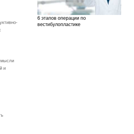
6 этапов операции по
уктивно-
вестибулопластике
х
е мысли
й и
ть