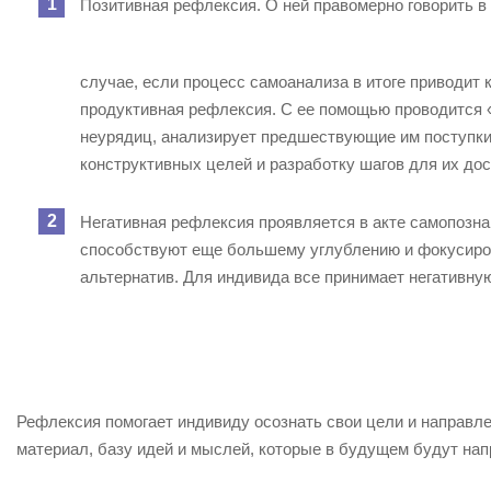
Позитивная рефлексия. О ней правомерно говорить в
случае, если процесс самоанализа в итоге приводит 
продуктивная рефлексия. С ее помощью проводится 
неурядиц, анализирует предшествующие им поступки 
конструктивных целей и разработку шагов для их до
Негативная рефлексия проявляется в акте самопозн
способствуют еще большему углублению и фокусиров
альтернатив. Для индивида все принимает негативну
Рефлексия помогает индивиду осознать свои цели и направл
материал, базу идей и мыслей, которые в будущем будут нап