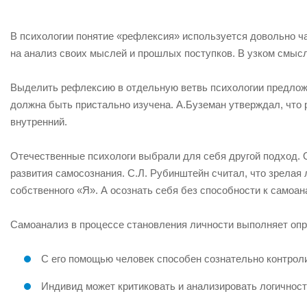
В психологии понятие «рефлексия» используется довольно ч
на анализ своих мыслей и прошлых поступков. В узком смыс
Выделить рефлексию в отдельную ветвь психологии предложи
должна быть пристально изучена. А.Буземан утверждал, что 
внутренний.
Отечественные психологи выбрали для себя другой подход.
развития самосознания. С.Л. Рубинштейн считал, что зрелая
собственного «Я». А осознать себя без способности к самоа
Самоанализ в процессе становления личности выполняет оп
С его помощью человек способен сознательно контрол
Индивид может критиковать и анализировать логичнос