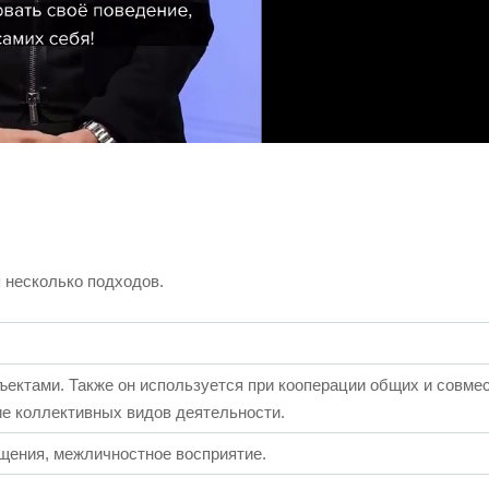
 несколько подходов.
ъектами. Также он используется при кооперации общих и совме
ие коллективных видов деятельности.
щения, межличностное восприятие.