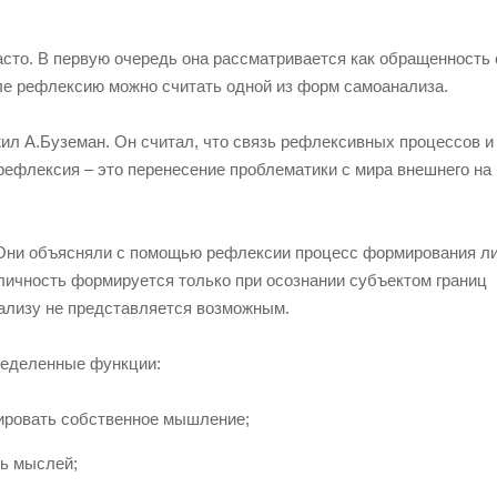
асто. В первую очередь она рассматривается как обращенность
ле рефлексию можно считать одной из форм самоанализа.
л А.Буземан. Он считал, что связь рефлексивных процессов и
рефлексия – это перенесение проблематики с мира внешнего на
 Они объясняли с помощью рефлексии процесс формирования ли
 личность формируется только при осознании субъектом границ
нализу не представляется возможным.
ределенные функции:
ировать собственное мышление;
ть мыслей;