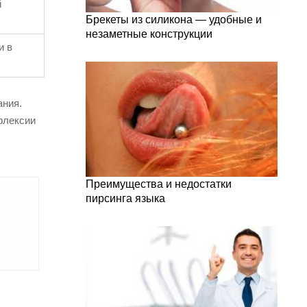
й
Брекеты из силикона — удобные и
незаметные конструкции
и в
ания.
флексии
Преимущества и недостатки
пирсинга языка