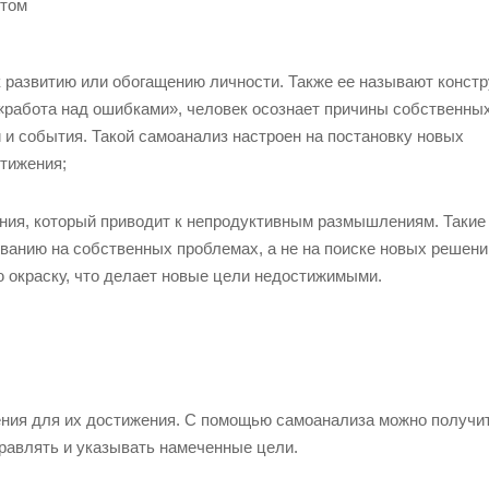
 том
к развитию или обогащению личности. Также ее называют констр
«работа над ошибками», человек осознает причины собственны
и события. Такой самоанализ настроен на постановку новых
стижения;
ания, который приводит к непродуктивным размышлениям. Таки
анию на собственных проблемах, а не на поиске новых решени
ю окраску, что делает новые цели недостижимыми.
ения для их достижения. С помощью самоанализа можно получи
равлять и указывать намеченные цели.