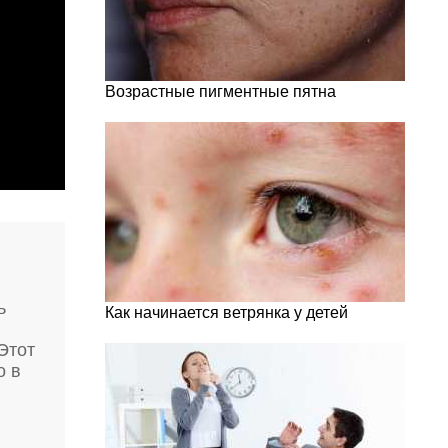
Возрастные пигментные пятна
ь
Как начинается ветрянка у детей
Этот
о в