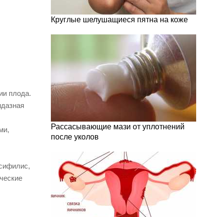
Круглые шелушащиеся пятна на коже
ии плода.
идазная
Рассасывающие мази от уплотнений
ми,
после уколов
 сифилис,
ические