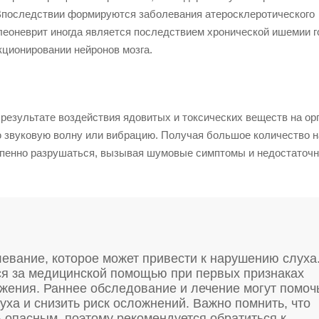
 Впоследствии формируются заболевания атеросклеротического
леоневрит иногда является последствием хронической ишемии г
кционировании нейронов мозга.
результате воздействия ядовитых и токсических веществ на ор
ю звуковую волну или вибрацию. Получая большое количество н
тепенно разрушаться, вызывая шумовые симптомы и недостаточ
левание, которое может привести к нарушению слуха
ся за медицинской помощью при первых признаках
ужения. Раннее обследование и лечение могут помоч
ха и снизить риск осложнений. Важно помнить, что
 опасным, поэтому рекомендуется обратиться к