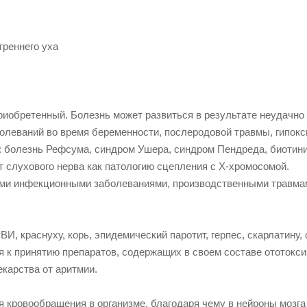
иобретенный. Болезнь может развиться в результате неудачно
леваний во время беременности, послеродовой травмы, гипокс
: болезнь Рефсума, синдром Ушера, синдром Пендреда, биотин
 слухового нерва как патологию сцепления с Х-хромосомой.
ми инфекционными заболеваниями, производственными травма
И, краснуху, корь, эпидемический паротит, герпес, скарлатину,
я к принятию препаратов, содержащих в своем составе ототокс
екарства от аритмии.
 кровообращения в организме, благодаря чему в нейроны мозга