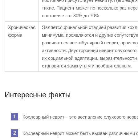
постоянно присутствует некий гул (его ещё 
тихие. Пациент может по несколько раз пе
составляет от 30% до 70%
Хроническая
Является финальной стадией развития кохле
форма
минимума, проявляются и другие сопутству
развиваться вестибулярный неврит, происхо
активности. Двусторонний неврит слуховог
их социальной адаптации, выразительности 
становится замкнутым и необщительным.
Интересные факты
Кохлеарный неврит – это воспаление слухового нерва
Кохлеарный неврит может быть вызван различными ф