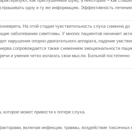
характеризуют, как приглушенный шум), а некоторые – как слиш
респрашивать одну и ту же информацию. Эффективность лечения
оневрита. На этой стадии чувствительность слуха снижена до
ющие заболеванию симптомы. У многих пациентов начинает акт
дят нарушения опорно-двигательного аппарата, падение умстве
о нерва сопровождается также снижением эмоциональности паци
речи и умения четко излагать свои мысли. Больной постепенно
, которое может привести к потере слуха.
акторами, включая инфекции, травмы, воздействие токсичных