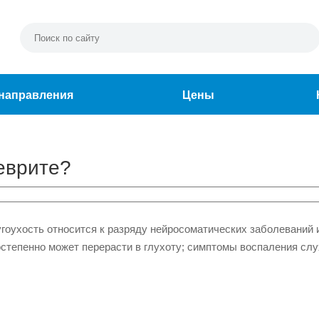
направления
Цены
еврите?
угоухость относится к разряду нейросоматических заболеваний 
остепенно может перерасти в глухоту; симптомы воспаления слу