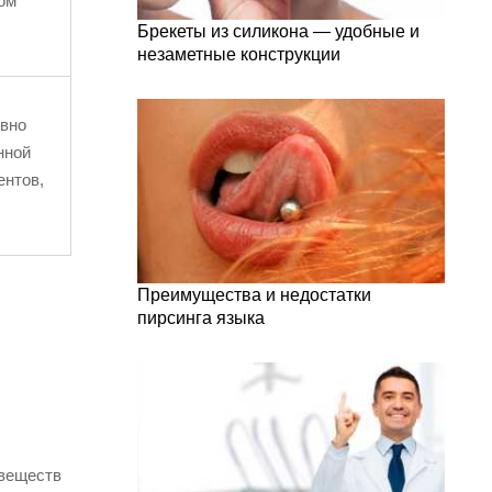
ком
Брекеты из силикона — удобные и
незаметные конструкции
ивно
нной
ентов,
Преимущества и недостатки
пирсинга языка
 веществ