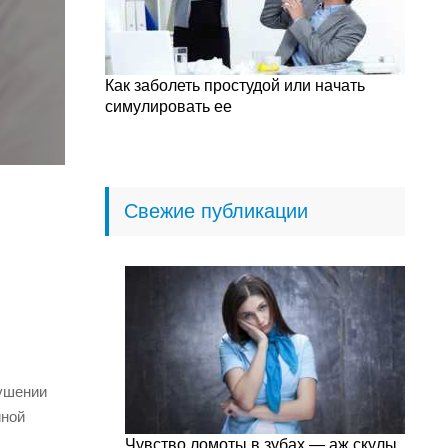
Как заболеть простудой или начать
симулировать ее
Свежие публикации
рушении
иной
Чувство ломоты в зубах — аж скулы