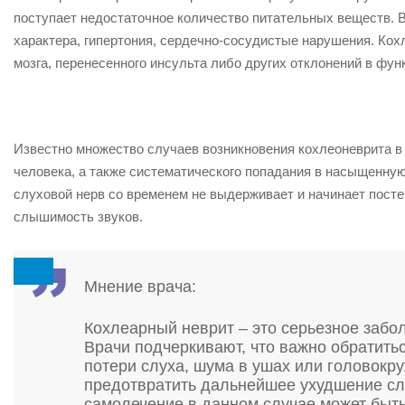
поступает недостаточное количество питательных веществ.
характера, гипертония, сердечно-сосудистые нарушения. Кох
мозга, перенесенного инсульта либо других отклонений в фун
Известно множество случаев возникновения кохлеоневрита в 
человека, а также систематического попадания в насыщенну
слуховой нерв со временем не выдерживает и начинает пос
слышимость звуков.
Мнение врача:
Кохлеарный неврит – это серьезное забо
Врачи подчеркивают, что важно обратить
потери слуха, шума в ушах или головокр
предотвратить дальнейшее ухудшение слу
самолечение в данном случае может быть