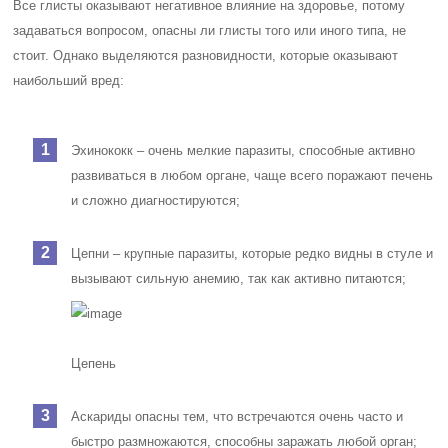
Все глисты оказывают негативное влияние на здоровье, потому
задаваться вопросом, опасны ли глисты того или иного типа, не
стоит. Однако выделяются разновидности, которые оказывают
наибольший вред:
Эхинококк – очень мелкие паразиты, способные активно
развиваться в любом органе, чаще всего поражают печень
и сложно диагностируются;
Цепни – крупные паразиты, которые редко видны в стуле и
вызывают сильную анемию, так как активно питаются;
Цепень
Аскариды опасны тем, что встречаются очень часто и
быстро размножаются, способны заражать любой орган;