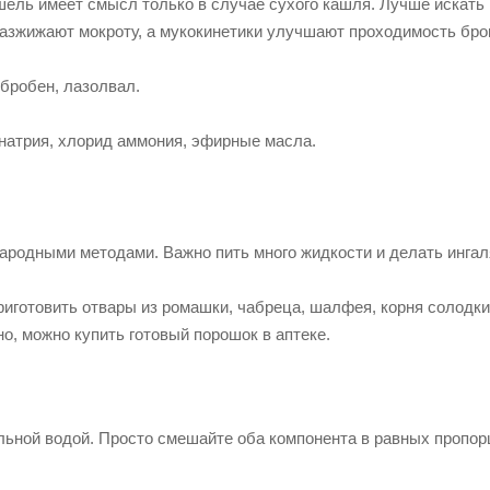
шель имеет смысл только в случае сухого кашля. Лучше искать
разжижают мокроту, а мукокинетики улучшают проходимость бро
бробен, лазолвал.
натрия, хлорид аммония, эфирные масла.
ародными методами. Важно пить много жидкости и делать ингал
риготовить отвары из ромашки, чабреца, шалфея, корня солодки
о, можно купить готовый порошок в аптеке.
альной водой. Просто смешайте оба компонента в равных пропор