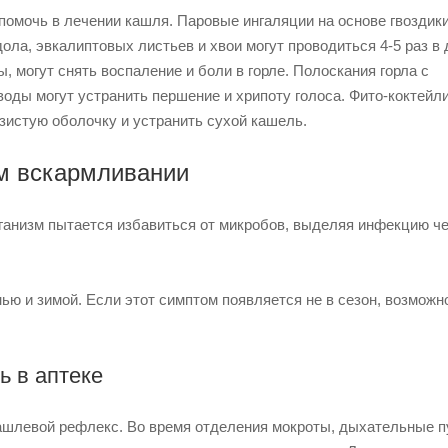
омочь в лечении кашля. Паровые ингаляции на основе гвоздики
ола, эвкалиптовых листьев и хвои могут проводиться 4-5 раз в 
ы, могут снять воспаление и боли в горле. Полоскания горла с
оды могут устранить першение и хрипоту голоса. Фито-коктейли
зистую оболочку и устранить сухой кашель.
ом вскармливании
ганизм пытается избавиться от микробов, выделяя инфекцию ч
ю и зимой. Если этот симптом появляется не в сезон, возможно
ь в аптеке
ашлевой рефлекс. Во время отделения мокроты, дыхательные п