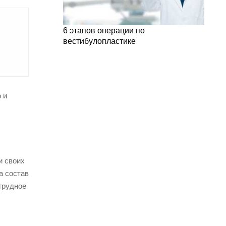
6 этапов операции по
вестибулопластике
 и
и своих
а состав
грудное