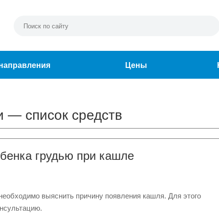
направления
Цены
и — список средств
ебенка грудью при кашле
 необходимо выяснить причину появления кашля. Для этого
онсультацию.