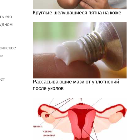
Круглые шелушащиеся пятна на коже
ть его
рудном
ринское
ие
жет
Рассасывающие мази от уплотнений
после уколов