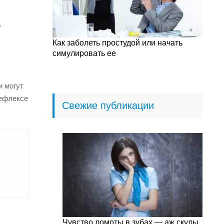
,
Как заболеть простудой или начать
симулировать ее
и могут
рефлексе
Свежие публикации
Чувство ломоты в зубах — аж скулы