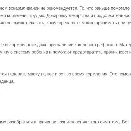
ном вскармливании не рекомендуется. То, что раньше помогало
емя кормления грудью. Дозировку лекарства и продолжительнос
ко он сможет сказать, какие препараты можно принимать при г
ное вскармливание даже при наличии кашлевого рефлекса. Мате
унную систему ребенка и помогают предотвратить проникновен
ся надевать маску на нос и рот во время кормления. Это помо
аденца.
ю
мо разобраться в причинах возникновения этого симптома. Вот