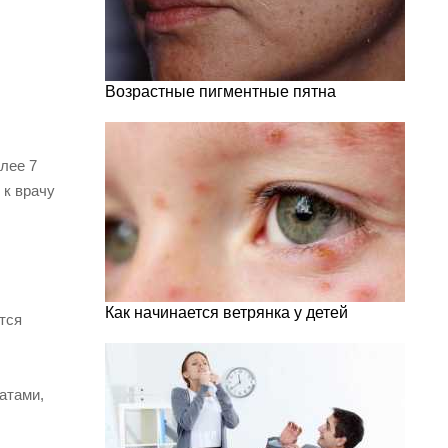
Возрастные пигментные пятна
лее 7
 к врачу
Как начинается ветрянка у детей
тся
атами,