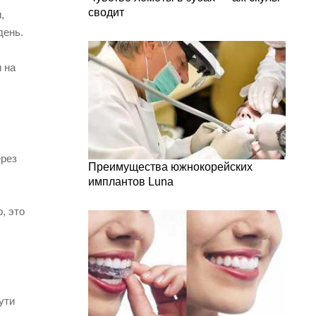
сводит
,
день.
 на
ерез
Преимущества южнокорейских
имплантов Luna
, это
ути