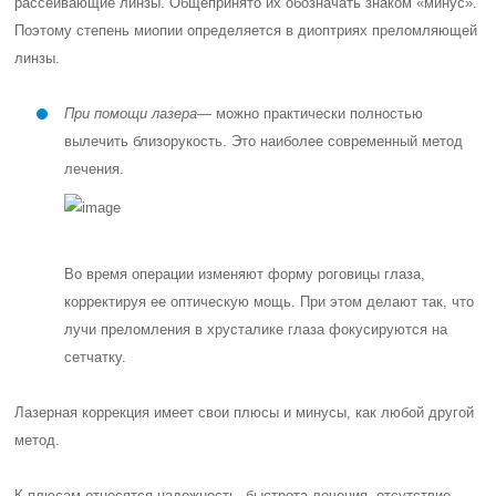
рассеивающие линзы. Общепринято их обозначать знаком «минус».
Поэтому степень миопии определяется в диоптриях преломляющей
линзы.
При помощи лазера
— можно практически полностью
вылечить близорукость. Это наиболее современный метод
лечения.
Во время операции изменяют форму роговицы глаза,
корректируя ее оптическую мощь. При этом делают так, что
лучи преломления в хрусталике глаза фокусируются на
сетчатку.
Лазерная коррекция имеет свои плюсы и минусы, как любой другой
метод.
К плюсам относятся надежность, быстрота лечения, отсутствие