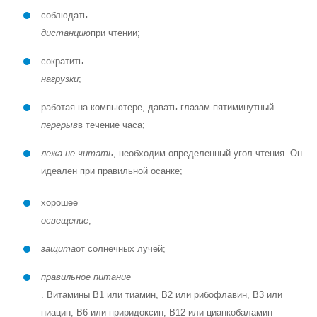
соблюдать
дистанцию
при чтении;
сократить
нагрузки
;
работая на компьютере, давать глазам пятиминутный
перерыв
в течение часа;
лежа не читать
, необходим определенный угол чтения. Он
идеален при правильной осанке;
хорошее
освещение
;
защита
от солнечных лучей;
правильное питание
. Витамины В1 или тиамин, В2 или рибофлавин, В3 или
ниацин, В6 или приридоксин, В12 или цианкобаламин