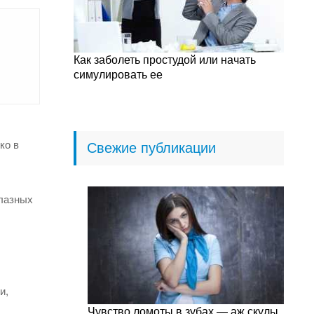
Как заболеть простудой или начать
симулировать ее
ко в
Свежие публикации
глазных
и,
Чувство ломоты в зубах — аж скулы