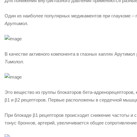
Для понижения внутриглазного давления применяются разные
Один из наиболее популярных медикаментов при глаукоме – 
Арутимол
.
В качестве активного компонента в глазных каплях Арутимол
Тимолол
.
Это вещество из группы блокаторов бета-адренорецепторов,
β1 и β2 рецепторов. Первые расположены в сердечной мышце 
При блокаде β1 рецепторов происходит снижение частоты и 
тонус бронхов, артерий, увеличивается общее сопротивление