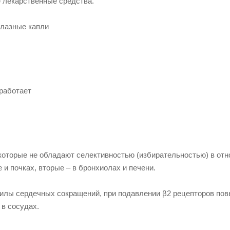
 лекарственные средства.
глазные капли
 работает
 которые не обладают селективностью (избирательностью) в от
и почках, вторые – в бронхиолах и печени.
силы сердечных сокращений, при подавлении β2 рецепторов по
 в сосудах.