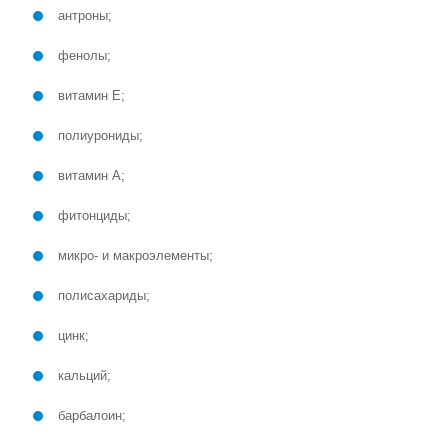
антроны;
фенолы;
витамин Е;
полиурониды;
витамин А;
фитонциды;
микро- и макроэлементы;
полисахариды;
цинк;
кальций;
барбалоин;