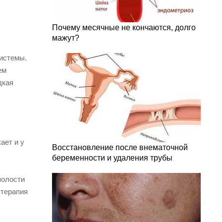
Почему месячные не кончаются, долго
мажут?
истемы.
ем
дкая
ает и у
Восстановление после внематочной
беременности и удаления трубы
полости
 терапия