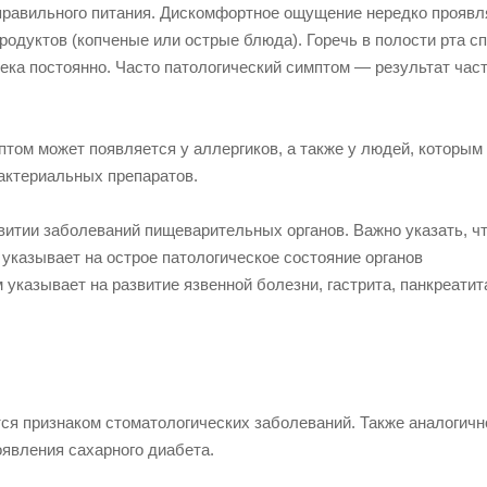
еправильного питания. Дискомфортное ощущение нередко проявл
родуктов (копченые или острые блюда). Горечь в полости рта с
ека постоянно. Часто патологический симптом — результат част
птом может появляется у аллергиков, а также у людей, которым
актериальных препаратов.
витии заболеваний пищеварительных органов. Важно указать, ч
 указывает на острое патологическое состояние органов
казывает на развитие язвенной болезни, гастрита, панкреатита
ся признаком стоматологических заболеваний. Также аналогичн
явления сахарного диабета.