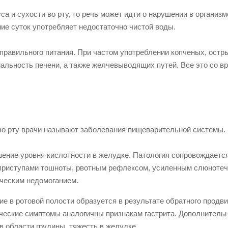
а и сухости во рту, то речь может идти о нарушении в организм
ие суток употребляет недостаточно чистой воды.
правильного питания. При частом употреблении копченых, остр
льность печени, а также желчевыводящих путей. Все это со в
 во рту врачи называют заболевания пищеварительной системы.
шение уровня кислотности в желудке. Патология сопровождаетс
приступами тошноты, рвотным рефлексом, усиленным слюнотеч
ческим недомоганием.
е в ротовой полости образуется в результате обратного продв
ческие симптомы аналогичны признакам гастрита. Дополнительн
области грудины, тяжесть в желудке.