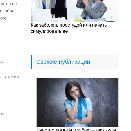
яется по
пособна
ого
Как заболеть простудой или начать
симулировать ее
Свежие публикации
то
, а также
ое
Чувство ломоты в зубах — аж скулы