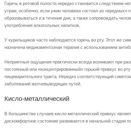
Горечь в ротовой полости нередко становится следствием н
утрам, особенно, если ужин человека состоял из «вредных» п
образовываться и в течение дня, а также сопровождать челов
употребления алкогольных напитков.
У курильщиков часто наблюдается горечь во рту. Этот же сим
назначена медикаментозная терапия с использованием антиб
Неприятные ощущения практически всегда возникают при раз
постоянный или «концентрированный» горький привкус во рту
пищеварительного тракта. Нередко соответствующий симптом у
заболеваний желчевыводящих путей.
Кисло-металлический
В большинстве случаев кисло-металлический привкус являет
дискомфортное состояние развивается в начальной стадии по