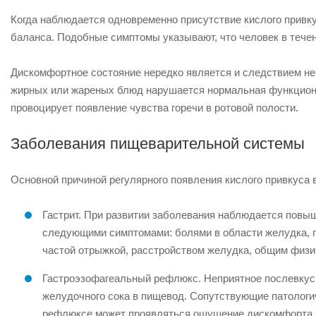
Когда наблюдается одновременно присутствие кислого привкус
баланса. Подобные симптомы указывают, что человек в течен
Дискомфортное состояние нередко является и следствием не
жирных или жареных блюд нарушается нормальная функциона
провоцирует появление чувства горечи в ротовой полости.
Заболевания пищеварительной системы
Основной причиной регулярного появления кислого привкуса
Гастрит. При развитии заболевания наблюдается повы
следующими симптомами: болями в области желудка, 
частой отрыжкой, расстройством желудка, общим физи
Гастроэзофагеальный рефлюкс. Неприятное послевкуси
желудочного сока в пищевод. Сопутствующие патологи
рефлюксе может проявляться ощущение дискомфорта в 