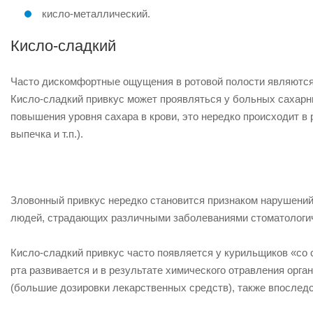
кисло-металлический.
Кисло-сладкий
Часто дискомфортные ощущения в ротовой полости являются 
Кисло-сладкий привкус может проявляться у больных сахар
повышения уровня сахара в крови, это нередко происходит в
выпечка и т.п.).
Зловонный привкус нередко становится признаком нарушений
людей, страдающих различными заболеваниями стоматологич
Кисло-сладкий привкус часто появляется у курильщиков «со 
рта развивается и в результате химического отравления орг
(большие дозировки лекарственных средств), также впослед