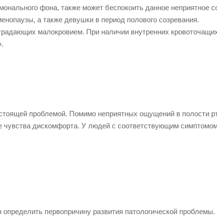
онального фона, также может беспокоить данное неприятное с
нопаузы, а также девушки в период полового созревания.
традающих малокровием. При наличии внутренних кровоточащих
.
настоящей проблемой. Помимо неприятных ощущений в полости р
ие чувства дискомфорта. У людей с соответствующим симптомом
 определить первопричину развития патологической проблемы.