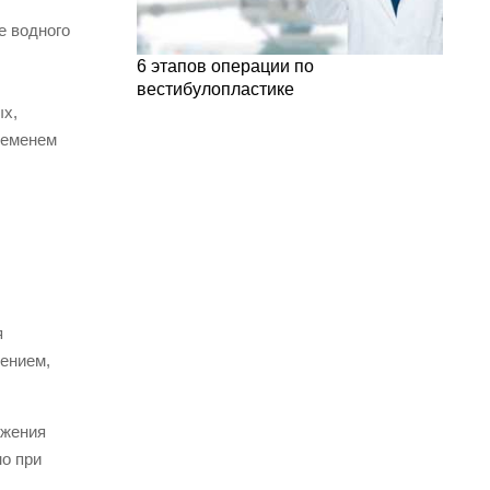
е водного
6 этапов операции по
вестибулопластике
ых,
ременем
я
ением,
ижения
о при