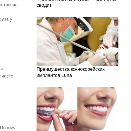
остояние.
сводит
 язв у
та
Преимущества южнокорейских
имплантов Luna
 часто
 Почему